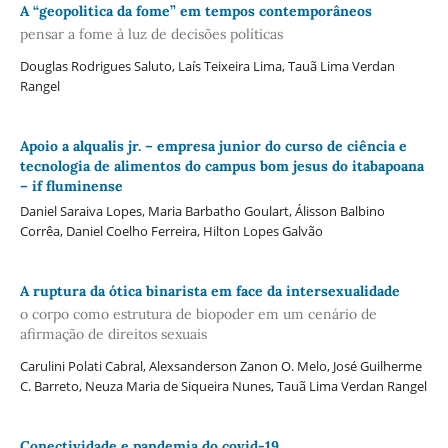
A “geopolitica da fome” em tempos contemporâneos
pensar a fome à luz de decisões políticas
Douglas Rodrigues Saluto, Laís Teixeira Lima, Tauã Lima Verdan
Rangel
Apoio a alqualis jr. – empresa junior do curso de ciência e
tecnologia de alimentos do campus bom jesus do itabapoana
– if fluminense
Daniel Saraiva Lopes, Maria Barbatho Goulart, Álisson Balbino
Corrêa, Daniel Coelho Ferreira, Hilton Lopes Galvão
A ruptura da ótica binarista em face da intersexualidade
o corpo como estrutura de biopoder em um cenário de
afirmação de direitos sexuais
Carulini Polati Cabral, Alexsanderson Zanon O. Melo, José Guilherme
C. Barreto, Neuza Maria de Siqueira Nunes, Tauã Lima Verdan Rangel
Conectividade e pandemia do covid-19