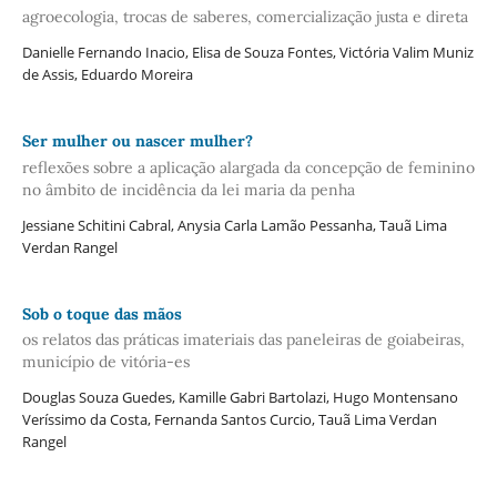
agroecologia, trocas de saberes, comercialização justa e direta
Danielle Fernando Inacio, Elisa de Souza Fontes, Victória Valim Muniz
de Assis, Eduardo Moreira
Ser mulher ou nascer mulher?
reflexões sobre a aplicação alargada da concepção de feminino
no âmbito de incidência da lei maria da penha
Jessiane Schitini Cabral, Anysia Carla Lamão Pessanha, Tauã Lima
Verdan Rangel
Sob o toque das mãos
os relatos das práticas imateriais das paneleiras de goiabeiras,
município de vitória-es
Douglas Souza Guedes, Kamille Gabri Bartolazi, Hugo Montensano
Veríssimo da Costa, Fernanda Santos Curcio, Tauã Lima Verdan
Rangel