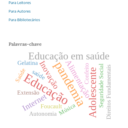
Para Leitores
Para Autores
Para Bibliotecários
Palavras-chave
Educação em saúde
Alimentação
Inovação
pandemia
Gelatina
Confeito
Seguridade Social
Direitos Fundamentais
Saúde
Adolescente
saúde
Educação
Extensão
Internet
Música
Foucault
Autonomia