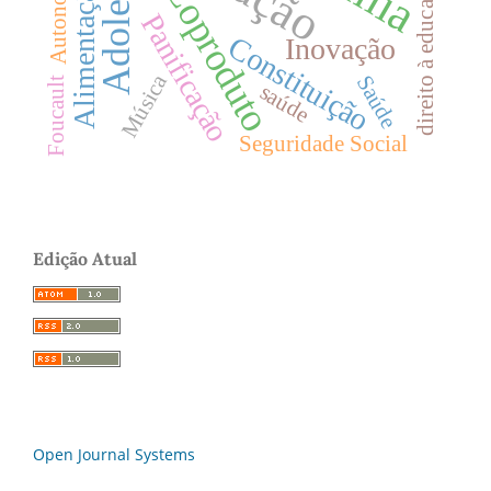
Autonomia
direito à educação
Coproduto
Alimentação
Panificação
Constituição
Inovação
Música
Saúde
Foucault
saúde
Seguridade Social
Edição Atual
Open Journal Systems