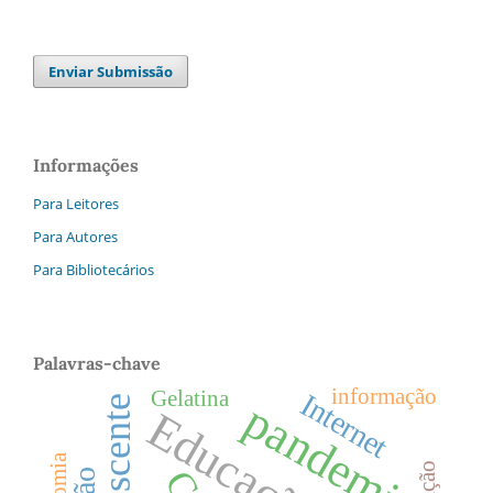
Enviar Submissão
Informações
Para Leitores
Para Autores
Para Bibliotecários
Palavras-chave
informação
Gelatina
Internet
Adolescente
pandemia
Educação