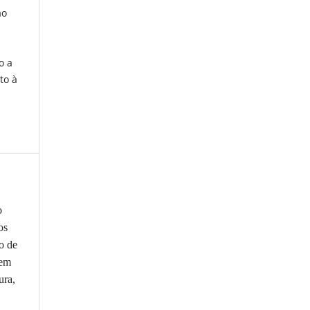
ao
o a
to à
o
os
so de
em
ura,