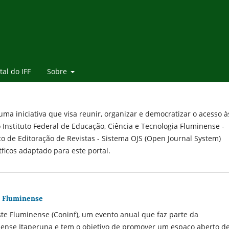
tal do IFF
Sobre
ma iniciativa que visa reunir, organizar e democratizar o acesso à
Instituto Federal de Educação, Ciência e Tecnologia Fluminense -
ico de Editoração de Revistas - Sistema OJS (Open Journal System)
­ficos adaptado para este portal.
e Fluminense
te Fluminense (Coninf), um evento anual que faz parte da
nse Itaperuna e tem o objetivo de promover um espaço aberto d