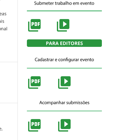
reas
ais
onal
e,