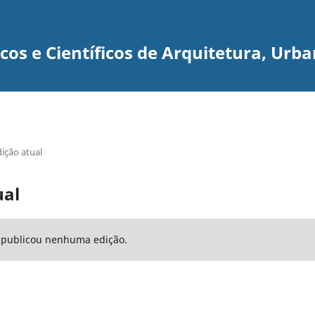
os e Científicos de Arquitetura, Urb
ição atual
ual
o publicou nenhuma edição.