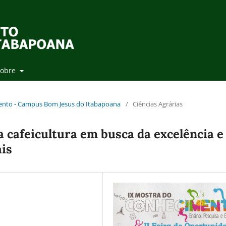
Sobre
mento - Campus Bom Jesus do Itabapoana
/
Ciências Agrárias
 cafeicultura em busca da excelência e
ais