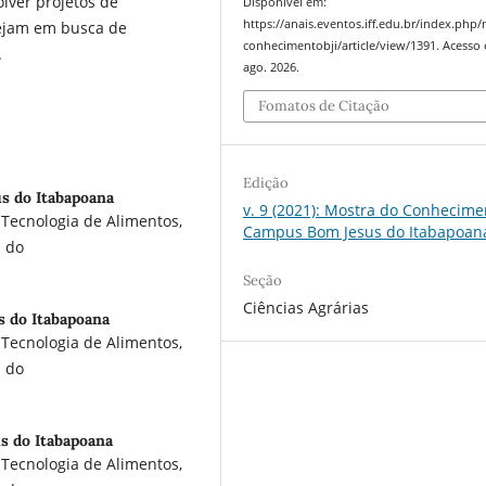
olver projetos de
Disponível em:
https://anais.eventos.iff.edu.br/index.php
ejam em busca de
conhecimentobji/article/view/1391. Acesso 
.
ago. 2026.
Fomatos de Citação
Edição
s do Itabapoana
v. 9 (2021): Mostra do Conhecime
Tecnologia de Alimentos,
Campus Bom Jesus do Itabapoan
s do
Seção
Ciências Agrárias
 do Itabapoana
Tecnologia de Alimentos,
s do
s do Itabapoana
Tecnologia de Alimentos,