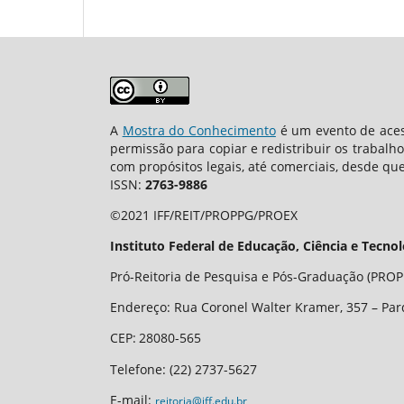
A
Mostra do Conhecimento
é um evento de aces
permissão para copiar e redistribuir os trabalh
com propósitos legais, até comerciais, desde que
ISSN:
2763-9886
©2021 IFF/REIT/PROPPG/PROEX
Instituto Federal de Educação, Ciência e Tecno
Pró-Reitoria de Pesquisa e Pós-Graduação (PROPP
Endereço: Rua Coronel Walter Kramer, 357 – Par
CEP
:
28080-565
Telefone:
(22) 2737-5627
E-mail:
reitoria@iff.edu.br