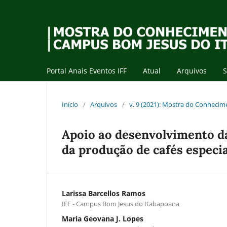
Portal Anais Eventos IFF
Atual
Arquivos
Início
/
Arquivos
/
v. 9 (2021): Mostra do Conheci
Apoio ao desenvolvimento da
da produção de cafés especi
Larissa Barcellos Ramos
IFF - Campus Bom Jesus do Itabapoana
Maria Geovana J. Lopes