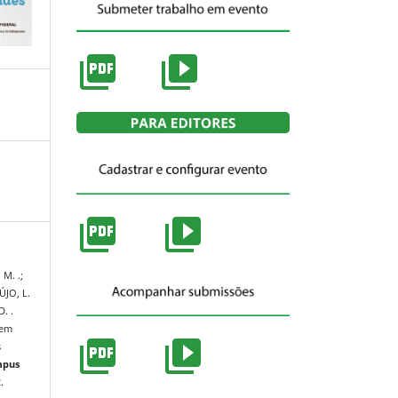
M. .;
JO, L.
. .
 em
s
mpus
.