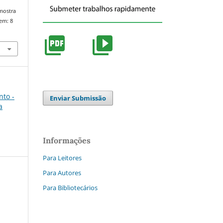
/mostra
em: 8
nto -
Enviar Submissão
a
Informações
Para Leitores
Para Autores
Para Bibliotecários