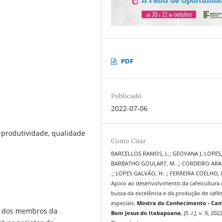
PDF
Publicado
2022-07-06
 produtividade, qualidade
Como Citar
BARCELLOS RAMOS, L.; GEOVANA J. LOPES, 
BARBATHO GOULART, M. .; CORDEIRO ARAÚ
.; LOPES GALVÃO, H. .; FERREIRA COELHO, D
Apoio ao desenvolvimento da cafeicultura
busca da excelência e da produção de café
especiais.
Mostra do Conhecimento - Ca
ca dos membros da
Bom Jesus do Itabapoana
,
[S. l.]
, v. 9, 2022