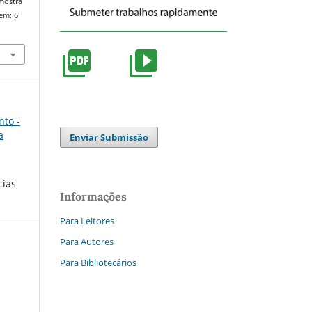
/mostra
em: 6
nto -
a
Enviar Submissão
cias
Informações
Para Leitores
Para Autores
Para Bibliotecários