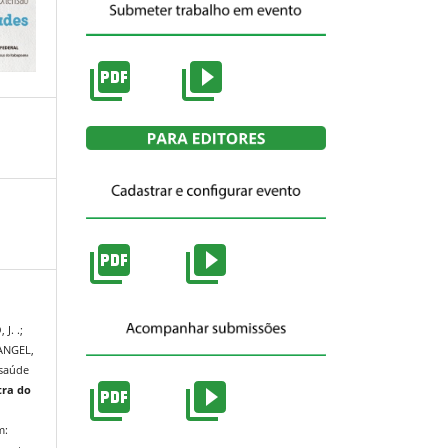
J. .;
ANGEL,
 saúde
ra do
m: