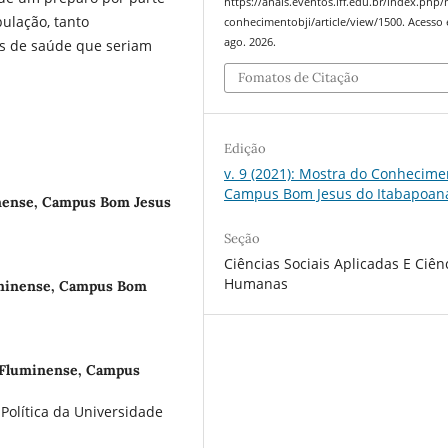
https://anais.eventos.iff.edu.br/index.php
pulação, tanto
conhecimentobji/article/view/1500. Acesso 
ago. 2026.
os de saúde que seriam
Fomatos de Citação
Edição
v. 9 (2021): Mostra do Conhecime
Campus Bom Jesus do Itabapoan
inense, Campus Bom Jesus
Seção
Ciências Sociais Aplicadas E Ciên
Humanas
uminense, Campus Bom
l Fluminense, Campus
Política da Universidade