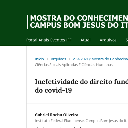
Portal Anais Eventos IFF
Atual
Arquivos
Início
/
Arquivos
/
v. 9 (2021): Mostra do Conheci
Ciências Sociais Aplicadas E Ciências Humanas
Inefetividade do direito f
do covid-19
Gabriel Rocha Oliveira
Instituto Federal Fluminense, Campus Bom Jesus do I