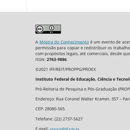
A
Mostra do Conhecimento
é um evento de aces
permissão para copiar e redistribuir os trabalh
com propósitos legais, até comerciais, desde que
ISSN:
2763-9886
©2021 IFF/REIT/PROPPG/PROEX
Instituto Federal de Educação, Ciência e Tecno
Pró-Reitoria de Pesquisa e Pós-Graduação (PROPP
Endereço: Rua Coronel Walter Kramer, 357 – Par
CEP
:
28080-565
Telefone:
(22) 2737-5627
E-mail:
reitoria@iff.edu.br