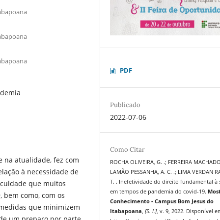
tabapoana
tabapoana
tabapoana
PDF
ndemia
Publicado
2022-07-06
Como Citar
 na atualidade, fez com
ROCHA OLIVEIRA, G. .; FERREIRA MACHADO, 
relação à necessidade de
LAMÃO PESSANHA, A. C. .; LIMA VERDAN R
T. . Inefetividade do direito fundamental à
ficuldade que muitos
em tempos de pandemia do covid-19.
Most
9, bem como, com os
Conhecimento - Campus Bom Jesus do
e medidas que minimizem
Itabapoana
,
[S. l.]
, v. 9, 2022. Disponível e
 de um preparo por parte