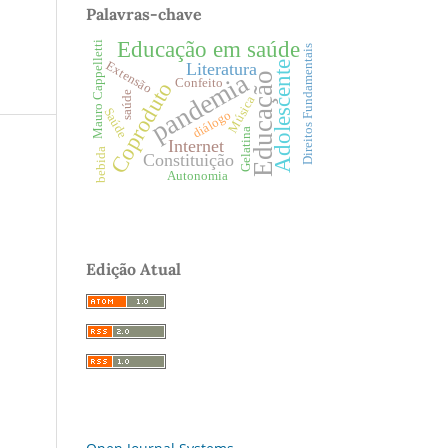
Palavras-chave
Educação em saúde
Mauro Cappelletti
Direitos Fundamentais
Adolescente
Extensão
Literatura
pandemia
Educação
Confeito
Coproduto
saúde
Música
Saúde
diálogo
Gelatina
Internet
bebida
Constituição
Autonomia
Edição Atual