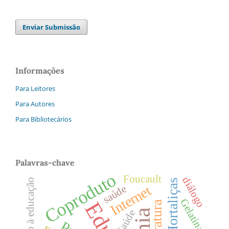
Enviar Submissão
Informações
Para Leitores
Para Autores
Para Bibliotecários
Palavras-chave
Coproduto
Foucault
diálogo
direito à educação
Hortaliças
Internet
saúde
Gelatina
Literatura
Saúde