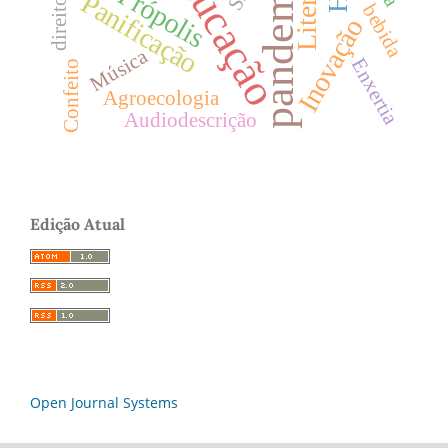
Educação
pandemia
Própolis
Panificação
bebida
Inovação
Música
Enxertia
Confeito
Agroecologia
Audiodescrição
Edição Atual
Open Journal Systems