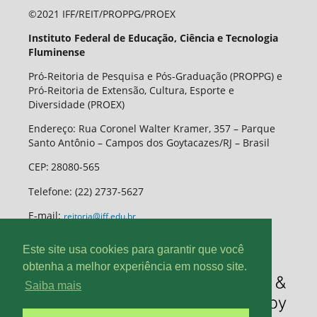
©2021 IFF/REIT/PROPPG/PROEX
Instituto Federal de Educação, Ciência e Tecnologia
Fluminense
Pró-Reitoria de Pesquisa e Pós-Graduação (PROPPG) e
Pró-Reitoria de Extensão, Cultura, Esporte e
Diversidade (PROEX)
Endereço: Rua Coronel Walter Kramer, 357 – Parque
Santo Antônio – Campos dos Goytacazes/RJ – Brasil
CEP
:
28080-565
Telefone:
(22) 2737-5627
E-mail:
reitoria@iff.edu.br
Este site usa cookies para garantir que você
obtenha a melhor experiência em nosso site.
Saiba mais