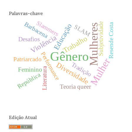
Palavras-chave
Slammers
Barbacena
Subjetividade
Resende Costa
Educação
Mulheres
SLAM
Violência
Trabalho
Desafios
Gênero
Performance
Patriarcado
Mulher
Diversidade
Tradição
Literatura
Feminino
República
Teoria queer
Edição Atual