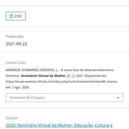
PDF
Publicado
2021-09-22
Como Citar
ANDRADE GUIMARÃES AZEVEDO, L. . A outra face do empreendedorismo
feminino.
Seminário Virtual da Mulher
,
[S. l.]
, 2021. Disponível em:
https://anais.eventos.iff.edu.br/index.php/svmulher/article/view/60. Acesso
em: 7 ago. 2026.
Fomatos de Citação
Edição
2020: Seminário Virtual da Mulher: Educação, Cultura e