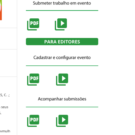
, C. .;
m seus
.
/svmulh