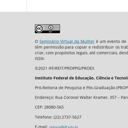
O
Seminário Virtual da Mulher
é um evento de a
têm permissão para copiar e redistribuir os tr
criar, com propósitos legais, até comerciais, des
ISSN:
©2021 IFF/REIT/PROPPG/PROEX
Instituto Federal de Educação, Ciência e Tecno
Pró-Reitoria de Pesquisa e Pós-Graduação (PROPP
Endereço: Rua Coronel Walter Kramer, 357 – Par
CEP
:
28080-565
Telefone:
(22) 2737-5627
E-mail:
reitoria@iff.edu.br