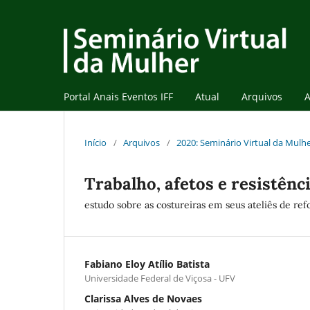
Portal Anais Eventos IFF
Atual
Arquivos
A
Início
/
Arquivos
/
2020: Seminário Virtual da Mulhe
Trabalho, afetos e resistênc
estudo sobre as costureiras em seus ateliês de re
Fabiano Eloy Atílio Batista
Universidade Federal de Viçosa - UFV
Clarissa Alves de Novaes