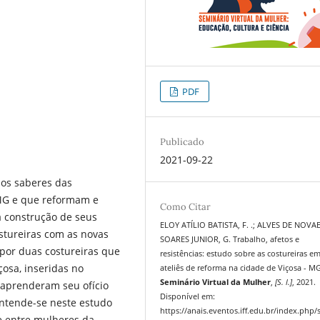
PDF
Publicado
2021-09-22
 os saberes das
 MG e que reformam e
Como Citar
a construção de seus
ELOY ATÍLIO BATISTA, F. .; ALVES DE NOVAES
stureiras com as novas
SOARES JUNIOR, G. Trabalho, afetos e
 por duas costureiras que
resistências: estudo sobre as costureiras e
çosa, inseridas no
ateliês de reforma na cidade de Viçosa - MG
Seminário Virtual da Mulher
,
[S. l.]
, 2021.
 aprenderam seu ofício
Disponível em:
ntende-se neste estudo
https://anais.eventos.iff.edu.br/index.php
e entre mulheres da