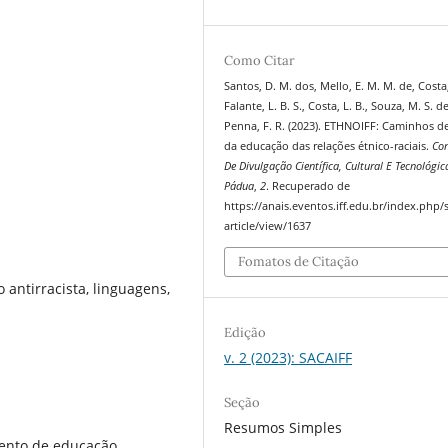
Como Citar
Santos, D. M. dos, Mello, E. M. M. de, Costa,
Falante, L. B. S., Costa, L. B., Souza, M. S. d
Penna, F. R. (2023). ETHNOIFF: Caminhos de
da educação das relações étnico-raciais.
Co
De Divulgação Científica, Cultural E Tecnológic
Pádua
,
2
. Recuperado de
https://anais.eventos.iff.edu.br/index.php/s
article/view/1637
Fomatos de Citação
 antirracista, linguagens,
Edição
v. 2 (2023): SACAIFF
Seção
Resumos Simples
mento de educação