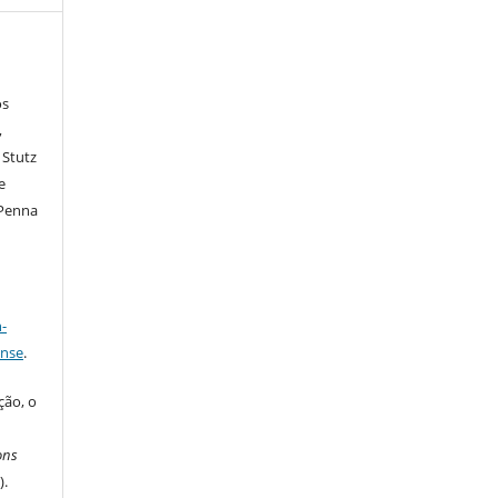
os
,
 Stutz
e
 Penna
a
-
ense
.
ção, o
m
ons
C
).