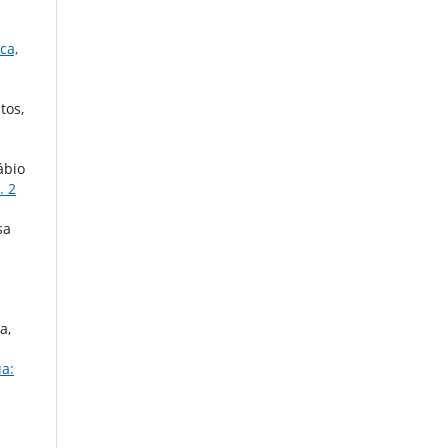
ca,
tos,
ábio
. 2
sa
a,
ua: