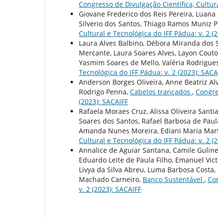
Congresso de Divulgação Científica, Cultura
Giovane Frederico dos Reis Pereira, Luana 
Silverio dos Santos, Thiago Ramos Muniz P
Cultural e Tecnológica do IFF Pádua: v. 2 (
Laura Alves Balbino, Débora Miranda dos S
Mercante, Laura Soares Alves, Layon Couto
Yasmim Soares de Mello, Valéria Rodrigues
Tecnológica do IFF Pádua: v. 2 (2023): SACA
Anderson Borges Oliveira, Anne Beatriz Alv
Rodrigo Penna,
Cabelos trançados
,
Congre
(2023): SACAIFF
Rafaela Moraes Cruz, Alissa Oliveira Sant
Soares dos Santos, Rafael Barbosa de Paul
Amanda Nunes Moreira, Ediani Maria Mart
Cultural e Tecnológica do IFF Pádua: v. 2 (
Annalice de Aguiar Santana, Camile Gulinel
Eduardo Leite de Paula Filho, Emanuel Vic
Livya da Silva Abreu, Luma Barbosa Costa
Machado Carneiro,
Banco Sustentável
,
Con
v. 2 (2023): SACAIFF