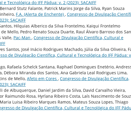
l e Tecnológica do IFF Pádua: v. 2 (2023): SACAIFF
Bernard Stutz Falante, Patrick Marins Jorge da Silva, Ryan Souza
inheiro,
F.A. (Alerta de Enchente)
,
Congresso de Divulgação Científi
2023): SACAIFF
antos, Hilquias Alberico da Silva Frontelmo, Kaiqui Frontelmo
 de Mello, Pedro Renato Souza Duarte, Raul Álvaro Barroso dos San
 Valle,
Pac-Man
,
Congresso de Divulgação Científica, Cultural e
IFF
es Santos, José Inácio Rodrigues Machado, Júlia da Silva Oliveira, F
sso de Divulgação Científica, Cultural e Tecnológica do IFF Pádua: v
iago, Rafaela Schelck Santana, Raphael Domingues Enetério, Andres
a, Débora Miranda dos Santos, Ana Gabriela Leal Rodrigues Lima,
ins de Mello,
Afeto em Cores
,
Congresso de Divulgação Científica,
2023): SACAIFF
i de Albuquerque, Daniel Jardim da Silva, David Carvalho Vieira,
tor Raimundo Rosa, Hyrlana Ribeiro Costa, Laís Nascimento de Souz
, Maria Luisa Ribeiro Marques Ramos, Mateus Souza Lopes, Thiago
gresso de Divulgação Científica, Cultural e Tecnológica do IFF Pád