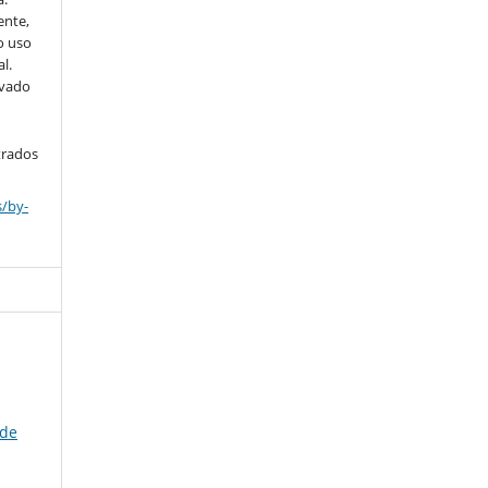
ente,
o uso
l.
ivado
trados
s/by-
 de