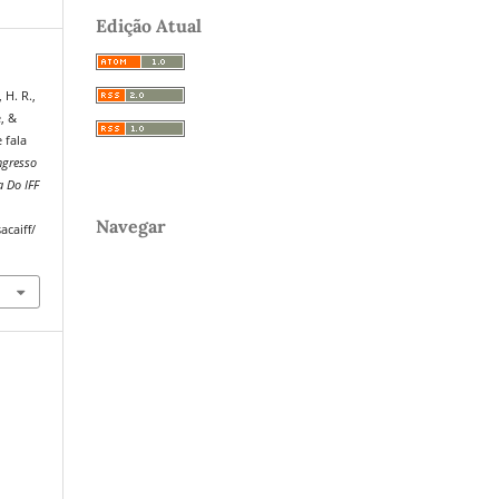
Edição Atual
 H. R.,
e, &
 fala
ngresso
a Do IFF
Navegar
acaiff/