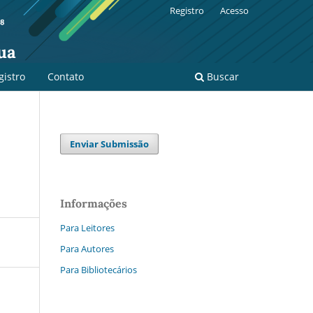
Registro
Acesso
ua
gistro
Contato
Buscar
Enviar Submissão
Informações
Para Leitores
Para Autores
Para Bibliotecários