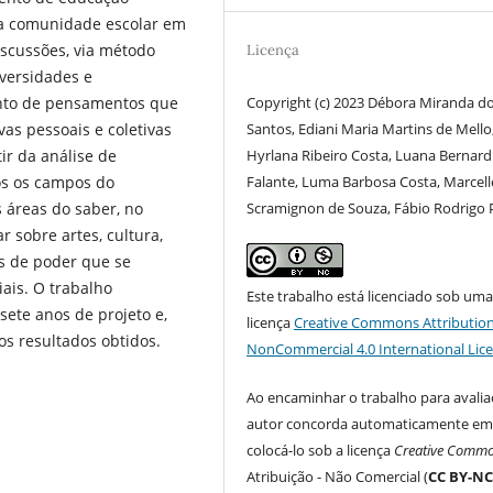
 da comunidade escolar em
scussões, via método
Licença
iversidades e
Copyright (c) 2023 Débora Miranda d
nto de pensamentos que
Santos, Ediani Maria Martins de Mello
as pessoais e coletivas
Hyrlana Ribeiro Costa, Luana Bernard
ir da análise de
Falante, Luma Barbosa Costa, Marcell
os os campos do
Scramignon de Souza, Fábio Rodrigo
 áreas do saber, no
r sobre artes, cultura,
es de poder que se
ais. O trabalho
Este trabalho está licenciado sob um
sete anos de projeto e,
licença
Creative Commons Attribution
s resultados obtidos.
NonCommercial 4.0 International Lic
Ao encaminhar o trabalho para avalia
autor concorda automaticamente e
colocá-lo sob a licença
Creative Comm
Atribuição - Não Comercial (
CC BY-N