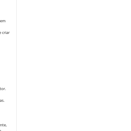
l em
 criar
tor.
as.
ente,
a.