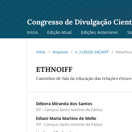
Congresso de Divulgação Cientí
Início
Edição Atual
Edições Anteriores
S
Início
/
Arquivos
/
v. 2 (2023): SACAIFF
/
Resumos
ETHNOIFF
Caminhos de fala da educação das relações étnico-
Débora Miranda dos Santos
IFF - Campus Santo Antônio de Pádua
Ediani Maria Martins de Mello
IFF - Campus Santo Antônio de Pádua