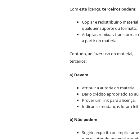
Com esta licença,
terceiros podem
:
Copiar e redistribuir o materia
qualquer suporte ou formato.
Adaptar, remixar, transformar e
a partir do material.
Contudo, ao fazer uso do material,
terceiros:
a) Devem
:
Atribuir a autoria do material.
Dar o crédito apropriado ao au
Prover um link para a licença.
Indicar se mudanças foram feit
b) Não podem
:
Sugirir, explicita ou implicitam
que o autor do material o apoi