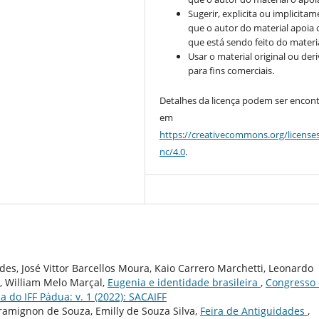
Sugerir, explicita ou implicitam
que o autor do material apoia 
que está sendo feito do materia
Usar o material original ou der
para fins comerciais.
Detalhes da licença podem ser encon
em
https://creativecommons.org/license
nc/4.0
.
es, José Vittor Barcellos Moura, Kaio Carrero Marchetti, Leonardo
, William Melo Marçal,
Eugenia e identidade brasileira
,
Congresso
a do IFF Pádua: v. 1 (2022): SACAIFF
ramignon de Souza, Emilly de Souza Silva,
Feira de Antiguidades
,