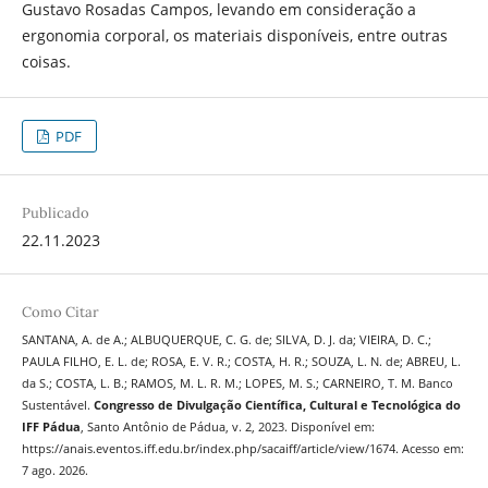
Gustavo Rosadas Campos, levando em consideração a
ergonomia corporal, os materiais disponíveis, entre outras
coisas.
PDF
Publicado
22.11.2023
Como Citar
SANTANA, A. de A.; ALBUQUERQUE, C. G. de; SILVA, D. J. da; VIEIRA, D. C.;
PAULA FILHO, E. L. de; ROSA, E. V. R.; COSTA, H. R.; SOUZA, L. N. de; ABREU, L.
da S.; COSTA, L. B.; RAMOS, M. L. R. M.; LOPES, M. S.; CARNEIRO, T. M. Banco
Sustentável.
Congresso de Divulgação Científica, Cultural e Tecnológica do
IFF Pádua
, Santo Antônio de Pádua, v. 2, 2023. Disponível em:
https://anais.eventos.iff.edu.br/index.php/sacaiff/article/view/1674. Acesso em:
7 ago. 2026.