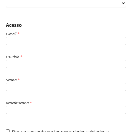
Acesso
E-mail
*
Usuário
*
Senha
*
Repetir senha
*
Sim, eu concordo em ter meus dados coletados e