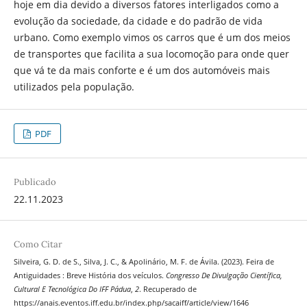
hoje em dia devido a diversos fatores interligados como a
evolução da sociedade, da cidade e do padrão de vida
urbano. Como exemplo vimos os carros que é um dos meios
de transportes que facilita a sua locomoção para onde quer
que vá te da mais conforte e é um dos automóveis mais
utilizados pela população.
PDF
Publicado
22.11.2023
Como Citar
Silveira, G. D. de S., Silva, J. C., & Apolinário, M. F. de Ávila. (2023). Feira de
Antiguidades : Breve História dos veículos.
Congresso De Divulgação Científica,
Cultural E Tecnológica Do IFF Pádua
,
2
. Recuperado de
https://anais.eventos.iff.edu.br/index.php/sacaiff/article/view/1646