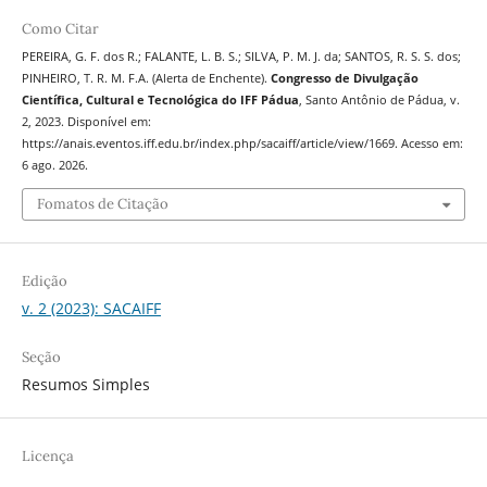
Como Citar
PEREIRA, G. F. dos R.; FALANTE, L. B. S.; SILVA, P. M. J. da; SANTOS, R. S. S. dos;
PINHEIRO, T. R. M. F.A. (Alerta de Enchente).
Congresso de Divulgação
Científica, Cultural e Tecnológica do IFF Pádua
, Santo Antônio de Pádua, v.
2, 2023. Disponível em:
https://anais.eventos.iff.edu.br/index.php/sacaiff/article/view/1669. Acesso em:
6 ago. 2026.
Fomatos de Citação
Edição
v. 2 (2023): SACAIFF
Seção
Resumos Simples
Licença