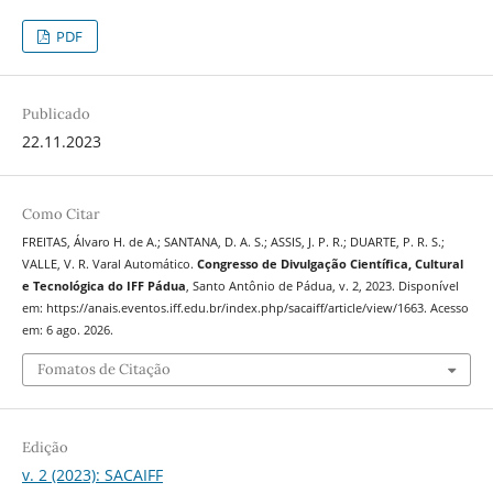
PDF
Publicado
22.11.2023
Como Citar
FREITAS, Álvaro H. de A.; SANTANA, D. A. S.; ASSIS, J. P. R.; DUARTE, P. R. S.;
VALLE, V. R. Varal Automático.
Congresso de Divulgação Científica, Cultural
e Tecnológica do IFF Pádua
, Santo Antônio de Pádua, v. 2, 2023. Disponível
em: https://anais.eventos.iff.edu.br/index.php/sacaiff/article/view/1663. Acesso
em: 6 ago. 2026.
Fomatos de Citação
Edição
v. 2 (2023): SACAIFF