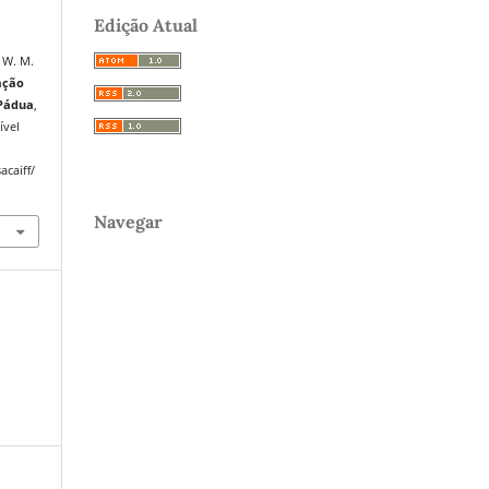
Edição Atual
 W. M.
ação
 Pádua
,
ível
acaiff/
Navegar