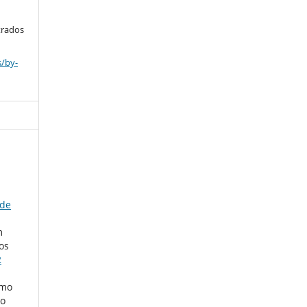
trados
s/by-
 de
m
os
2
lmo
io