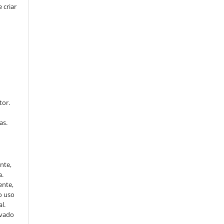
 criar
tor.
as.
ente,
a.
ente,
o uso
l.
ivado