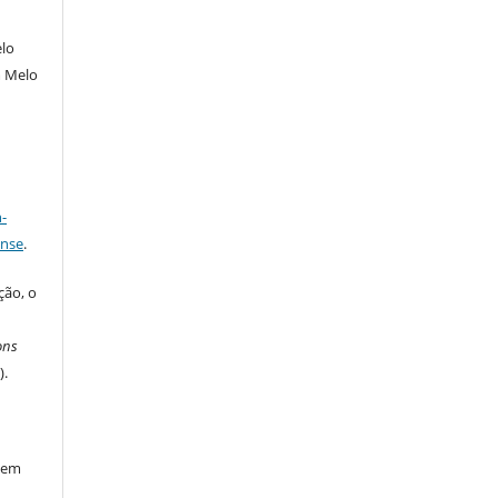
elo
m Melo
a
-
ense
.
ção, o
m
ons
C
).
l em