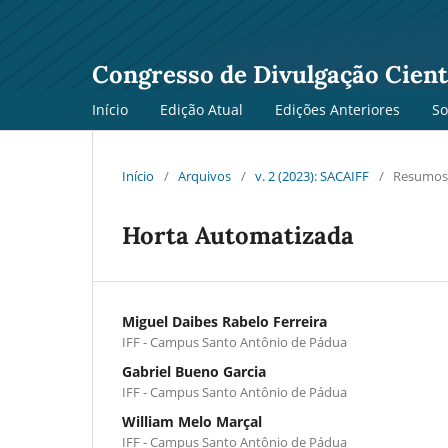
Congresso de Divulgação Cientí
Início
Edição Atual
Edições Anteriores
S
Início
/
Arquivos
/
v. 2 (2023): SACAIFF
/
Resumos
Horta Automatizada
Miguel Daibes Rabelo Ferreira
IFF - Campus Santo Antônio de Pádua
Gabriel Bueno Garcia
IFF - Campus Santo Antônio de Pádua
William Melo Marçal
IFF - Campus Santo Antônio de Pádua