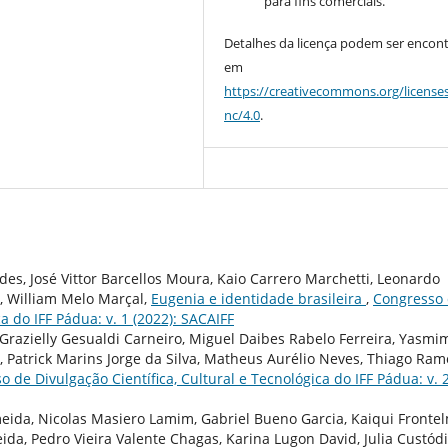
para fins comerciais.
Detalhes da licença podem ser encon
em
https://creativecommons.org/license
nc/4.0
.
es, José Vittor Barcellos Moura, Kaio Carrero Marchetti, Leonardo
, William Melo Marçal,
Eugenia e identidade brasileira
,
Congresso
a do IFF Pádua: v. 1 (2022): SACAIFF
 Grazielly Gesualdi Carneiro, Miguel Daibes Rabelo Ferreira, Yasmi
, Patrick Marins Jorge da Silva, Matheus Aurélio Neves, Thiago Ram
 de Divulgação Científica, Cultural e Tecnológica do IFF Pádua: v. 
eida, Nicolas Masiero Lamim, Gabriel Bueno Garcia, Kaiqui Fronte
da, Pedro Vieira Valente Chagas, Karina Lugon David, Julia Custód