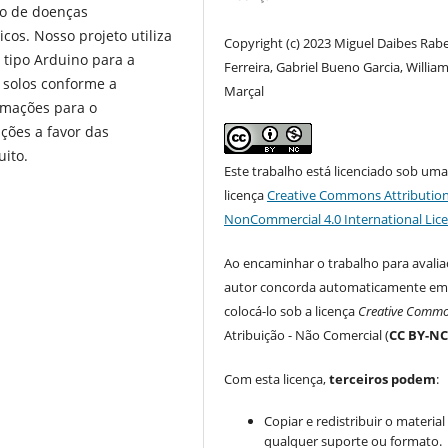
o de doenças
cos. Nosso projeto utiliza
Copyright (c) 2023 Miguel Daibes Rab
 tipo Arduino para a
Ferreira, Gabriel Bueno Garcia, Willia
 solos conforme a
Marçal
rmações para o
ções a favor das
uito.
Este trabalho está licenciado sob um
licença
Creative Commons Attribution
NonCommercial 4.0 International Lic
Ao encaminhar o trabalho para avalia
autor concorda automaticamente e
colocá-lo sob a licença
Creative Comm
Atribuição - Não Comercial (
CC BY-N
Com esta licença,
terceiros podem
:
Copiar e redistribuir o materia
qualquer suporte ou formato.