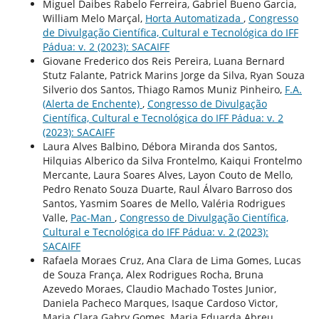
Miguel Daibes Rabelo Ferreira, Gabriel Bueno Garcia,
William Melo Marçal,
Horta Automatizada
,
Congresso
de Divulgação Científica, Cultural e Tecnológica do IFF
Pádua: v. 2 (2023): SACAIFF
Giovane Frederico dos Reis Pereira, Luana Bernard
Stutz Falante, Patrick Marins Jorge da Silva, Ryan Souza
Silverio dos Santos, Thiago Ramos Muniz Pinheiro,
F.A.
(Alerta de Enchente)
,
Congresso de Divulgação
Científica, Cultural e Tecnológica do IFF Pádua: v. 2
(2023): SACAIFF
Laura Alves Balbino, Débora Miranda dos Santos,
Hilquias Alberico da Silva Frontelmo, Kaiqui Frontelmo
Mercante, Laura Soares Alves, Layon Couto de Mello,
Pedro Renato Souza Duarte, Raul Álvaro Barroso dos
Santos, Yasmim Soares de Mello, Valéria Rodrigues
Valle,
Pac-Man
,
Congresso de Divulgação Científica,
Cultural e Tecnológica do IFF Pádua: v. 2 (2023):
SACAIFF
Rafaela Moraes Cruz, Ana Clara de Lima Gomes, Lucas
de Souza França, Alex Rodrigues Rocha, Bruna
Azevedo Moraes, Claudio Machado Tostes Junior,
Daniela Pacheco Marques, Isaque Cardoso Victor,
Maria Clara Gabry Gomes, Maria Eduarda Abreu