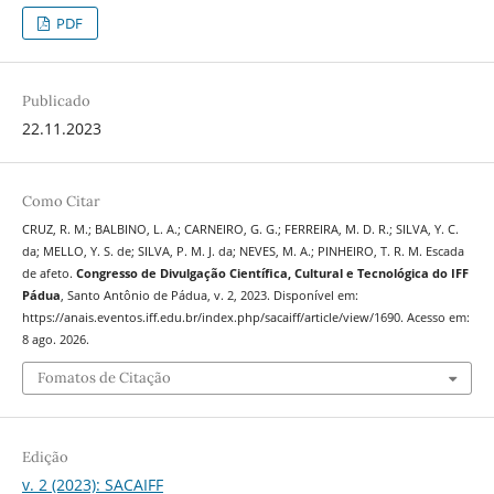
PDF
Publicado
22.11.2023
Como Citar
CRUZ, R. M.; BALBINO, L. A.; CARNEIRO, G. G.; FERREIRA, M. D. R.; SILVA, Y. C.
da; MELLO, Y. S. de; SILVA, P. M. J. da; NEVES, M. A.; PINHEIRO, T. R. M. Escada
de afeto.
Congresso de Divulgação Científica, Cultural e Tecnológica do IFF
Pádua
, Santo Antônio de Pádua, v. 2, 2023. Disponível em:
https://anais.eventos.iff.edu.br/index.php/sacaiff/article/view/1690. Acesso em:
8 ago. 2026.
Fomatos de Citação
Edição
v. 2 (2023): SACAIFF