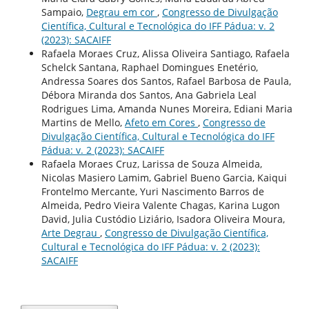
Sampaio,
Degrau em cor
,
Congresso de Divulgação
Científica, Cultural e Tecnológica do IFF Pádua: v. 2
(2023): SACAIFF
Rafaela Moraes Cruz, Alissa Oliveira Santiago, Rafaela
Schelck Santana, Raphael Domingues Enetério,
Andressa Soares dos Santos, Rafael Barbosa de Paula,
Débora Miranda dos Santos, Ana Gabriela Leal
Rodrigues Lima, Amanda Nunes Moreira, Ediani Maria
Martins de Mello,
Afeto em Cores
,
Congresso de
Divulgação Científica, Cultural e Tecnológica do IFF
Pádua: v. 2 (2023): SACAIFF
Rafaela Moraes Cruz, Larissa de Souza Almeida,
Nicolas Masiero Lamim, Gabriel Bueno Garcia, Kaiqui
Frontelmo Mercante, Yuri Nascimento Barros de
Almeida, Pedro Vieira Valente Chagas, Karina Lugon
David, Julia Custódio Liziário, Isadora Oliveira Moura,
Arte Degrau
,
Congresso de Divulgação Científica,
Cultural e Tecnológica do IFF Pádua: v. 2 (2023):
SACAIFF