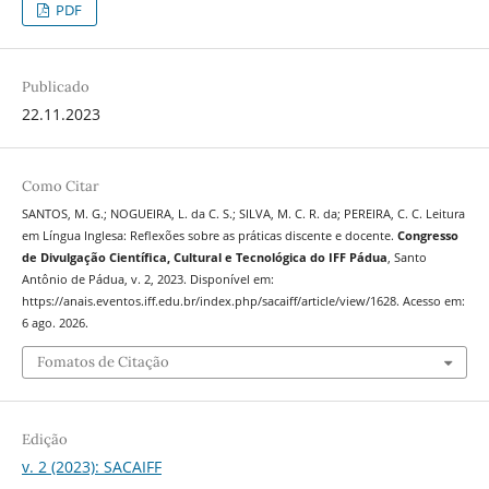
PDF
Publicado
22.11.2023
Como Citar
SANTOS, M. G.; NOGUEIRA, L. da C. S.; SILVA, M. C. R. da; PEREIRA, C. C. Leitura
em Língua Inglesa: Reflexões sobre as práticas discente e docente.
Congresso
de Divulgação Científica, Cultural e Tecnológica do IFF Pádua
, Santo
Antônio de Pádua, v. 2, 2023. Disponível em:
https://anais.eventos.iff.edu.br/index.php/sacaiff/article/view/1628. Acesso em:
6 ago. 2026.
Fomatos de Citação
Edição
v. 2 (2023): SACAIFF