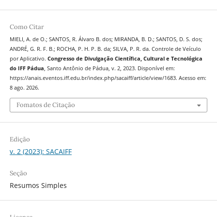
Como Citar
MIELI, A. de O.; SANTOS, R. Álvaro B. dos; MIRANDA, B. D.; SANTOS, D. S. dos;
ANDRÉ, G. R. F. B.; ROCHA, P. H. P. B. da; SILVA, P. R. da. Controle de Veículo
por Aplicativo.
Congresso de Divulgação Científica, Cultural e Tecnológica
do IFF Pádua
, Santo Antônio de Pádua, v. 2, 2023. Disponível em:
https://anais.eventos.iff.edu.br/index.php/sacaiff/article/view/1683. Acesso em:
8 ago. 2026.
Fomatos de Citação
Edição
v. 2 (2023): SACAIFF
Seção
Resumos Simples