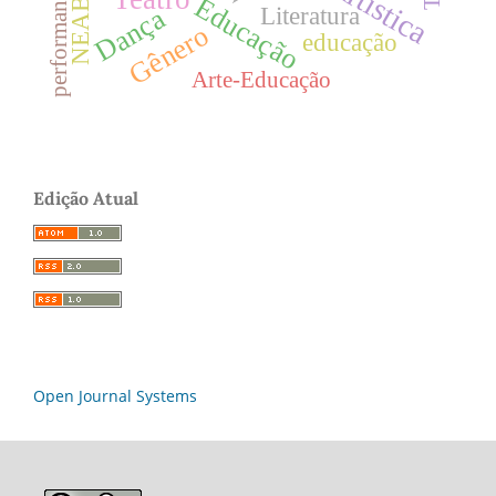
performance
NEABI
Educação
Literatura
Dança
Gênero
educação
Arte-Educação
Edição Atual
Open Journal Systems