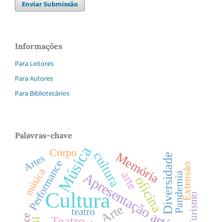
Enviar Submissão
Informações
Para Leitores
Para Autores
Para Bibliotecários
Palavras-chave
Música
Corpo
cultura
Memória
Diversidade
Artes
Performance
Extensão
música
arte
Apresentação artística
Pandemia
oficina
Cultura
Turismo
Arte
teatro
Teatro