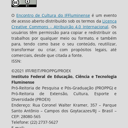
O
Encontro de Cultura do IFFluminense
é um evento
de acesso aberto distribuído sob os termos da
Licença
Creative Commons - Atribuição 4.0 Internacional
. Os
usuários têm permissão para copiar e redistribuir os
trabalhos por qualquer meio ou formato, e também
para, tendo como base o seu conteúdo, reutilizar,
transformar ou criar, com propósitos legais, até
comerciais, desde que citada a fonte.
ISSN:
©2021 IFF/REIT/PROPPG/PROEX
Instituto Federal de Educação, Ciência e Tecnologia
Fluminense
Pró-Reitoria de Pesquisa e Pós-Graduação (PROPPG) e
Pró-Reitoria de Extensão, Cultura, Esporte e
Diversidade (PROEX)
Endereço: Rua Coronel Walter Kramer, 357 – Parque
Santo Antônio – Campos dos Goytacazes/RJ – Brasil –
CEP: 28080-565
Telefone: (22) 2737-5627
E-mail: