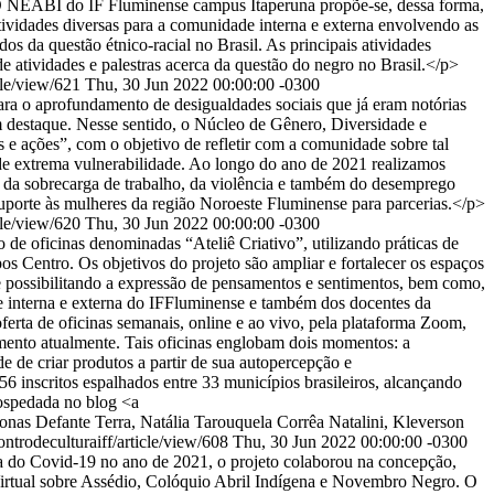
o. O NEABI do IF Fluminense campus Itaperuna propõe-se, dessa forma,
ividades diversas para a comunidade interna e externa envolvendo as
os da questão étnico-racial no Brasil. As principais atividades
 atividades e palestras acerca da questão do negro no Brasil.</p>
cle/view/621
Thu, 30 Jun 2022 00:00:00 -0300
a o aprofundamento de desigualdades sociais que já eram notórias
m destaque. Nesse sentido, o Núcleo de Gênero, Diversidade e
 ações”, com o objetivo de refletir com a comunidade sobre tal
de extrema vulnerabilidade. Ao longo do ano de 2021 realizamos
o da sobrecarga de trabalho, da violência e também do desemprego
porte às mulheres da região Noroeste Fluminense para parcerias.</p>
cle/view/620
Thu, 30 Jun 2022 00:00:00 -0300
 de oficinas denominadas “Ateliê Criativo”, utilizando práticas de
 Centro. Os objetivos do projeto são ampliar e fortalecer os espaços
s e possibilitando a expressão de pensamentos e sentimentos, bem como,
de interna e externa do IFFluminense e também dos docentes da
erta de oficinas semanais, online e ao vivo, pela plataforma Zoom,
amento atualmente. Tais oficinas englobam dois momentos: a
 de criar produtos a partir de sua autopercepção e
 inscritos espalhados entre 33 municípios brasileiros, alcançando
hospedada no blog <a
Jonas Defante Terra, Natália Tarouquela Corrêa Natalini, Kleverson
ontrodeculturaiff/article/view/608
Thu, 30 Jun 2022 00:00:00 -0300
a do Covid-19 no ano de 2021, o projeto colaborou na concepção,
o Virtual sobre Assédio, Colóquio Abril Indígena e Novembro Negro. O