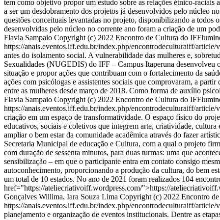
tem como objetivo propor um estudo sobre as relações étnico-raciais
a ser um desdobramento dos projetos já desenvolvidos pelo núcleo no
questões conceituais levantadas no projeto, disponibilizando a todos 
desenvolvidas pelo núcleo no corrente ano foram a criação de um podc
Flavia Sampaio
Copyright (c) 2022 Encontro de Cultura do IFFlumi
https://anais.eventos.iff.edu.br/index.php/encontrodeculturaiff/article
antes do isolamento social. A vulnerabilidade das mulheres e, sobre
Sexualidades (NUGEDIS) do IFF – Campus Itaperuna desenvolveu o pro
situação e propor ações que contribuam com o fortalecimento da saúd
ações com psicólogas e assistentes sociais que comprovaram, a parti
entre as mulheres desde março de 2018. Como forma de auxílio psico
Flavia Sampaio
Copyright (c) 2022 Encontro de Cultura do IFFlumi
https://anais.eventos.iff.edu.br/index.php/encontrodeculturaiff/article
criação em um espaço de transformatividade. O espaço físico do proj
educativos, sociais e coletivos que integrem arte, criatividade, cult
ampliar o bem estar da comunidade acadêmica através do fazer artíst
Secretaria Municipal de educação e Cultura, com a qual o projeto fir
com duração de sessenta minutos, para duas turmas: uma que acontece 
sensibilização – em que o participante entra em contato consigo mesm
autoconhecimento, proporcionando a produção da cultura, do bem estar
um total de 10 estados. No ano de 2021 foram realizados 104 encont
href="https://ateliecriativoiff.wordpress.com/">https://ateliecriativo
Gonçalves Willima, Iara Souza Lima
Copyright (c) 2022 Encontro d
https://anais.eventos.iff.edu.br/index.php/encontrodeculturaiff/article
planejamento e organização de eventos institucionais. Dentre as etap