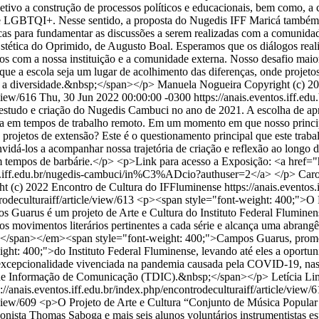
tivo a construção de processos políticos e educacionais, bem como, a c
s e LGBTQI+. Nesse sentido, a proposta do Nugedis IFF Maricá também
icas para fundamentar as discussões a serem realizadas com a comunidad
stética do Oprimido, de Augusto Boal. Esperamos que os diálogos realiza
etos com a nossa instituição e a comunidade externa. Nosso desafio maio
o que a escola seja um lugar de acolhimento das diferenças, onde proje
re a diversidade.&nbsp;</span></p>
Manuela Nogueira
Copyright (c) 2
/view/616
Thu, 30 Jun 2022 00:00:00 -0300
https://anais.eventos.iff.ed
o e criação do Nugedis Cambuci no ano de 2021. A escolha de aprese
ura em tempos de trabalho remoto. Em um momento em que nosso principa
os projetos de extensão? Este é o questionamento principal que este trab
onvidá-los a acompanhar nossa trajetória de criação e reflexão ao long
 tempos de barbárie.</p> <p>Link para acesso a Exposição: <a href="htt
e.iff.edu.br/nugedis-cambuci/in%C3%ADcio?authuser=2</a> </p>
Caro
ht (c) 2022 Encontro de Cultura do IFFluminense
https://anais.eventos
trodeculturaiff/article/view/613
<p><span style="font-weight: 400;">O 
arus é um projeto de Arte e Cultura do Instituto Federal Fluminense
s movimentos literários pertinentes a cada série e alcança uma abrangên
s </span></em><span style="font-weight: 400;">Campos Guarus, pro
t: 400;">do Instituto Federal Fluminense, levando até eles a oportunid
cepcionalidade vivenciada na pandemia causada pela COVID-19, nas du
is de Informação de Comunicação (TDIC).&nbsp;</span></p>
Letícia Li
s://anais.eventos.iff.edu.br/index.php/encontrodeculturaiff/article/view/
/view/609
<p>O Projeto de Arte e Cultura “Conjunto de Música Popular 
ista Thomas Saboga e mais seis alunos voluntários instrumentistas espe