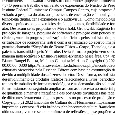
IFFluminense
https://anais.eventos.iff.edu.br/index.php/encontrodecul
<p>O presente trabalho é um relato de experiência do Núcleo de Pesqu
Instituto Federal Fluminense Campus Campos Centro, cuja proposta é
voltado à pesquisa do ator, aos processos de encenação e à montagem d
tecnologia digital, cena expandida e o audiovisual. Como metodologia
diversas práticas como exercícios de alongamentos, flexibilidade e fo
ator. Destacam-se as propostas de Meyerhold, Grotowski, Eugênio Barba
projeção de imagens, pesquisa de softwares e projeção com poucos rec
cênicos, work in progress, realização de oficinas pelos bolsistas do
os trabalhos de iconografia teatral com a organização do acervo imagé
gratuito chamado “Simpósio de Teatro Físico – Corpo, Tecnologia e a
palestras transmitidas pelo YouTube. Desta forma, o projeto vem se 
maneira indissociável o Ensino-Pesquisa-Extensão nessa área.</p>
Bianca Rangel Batista, Matheus Campista Mariano
Copyright (c) 20
00:00:00 -0300
https://anais.eventos.iff.edu.br/index.php/encontrodec
editoriais oferecidos pela Essentia Editora com base na estruturação
devido à multiplicidade dos afazeres do setor. Desta forma, os bolsis
desenvolvimento de produtos gráficos relacionados a livros, periódicos
rotinas de trabalho de forma metodológica e as demandas são solicita
forma, estamos conseguindo ampliar as formas de acesso ao material 
de qualidade e manter a frequência das postagens divulgadas nas redes 
de diferentes ferramentas digitais presentes no processo de produção e
Copyright (c) 2022 Encontro de Cultura do IFFluminense
https://ana
https://anais.eventos.iff.edu.br/index.php/encontrodeculturaiff/article
últimos anos, vêm crescendo o número de reflexões que se propõem a q