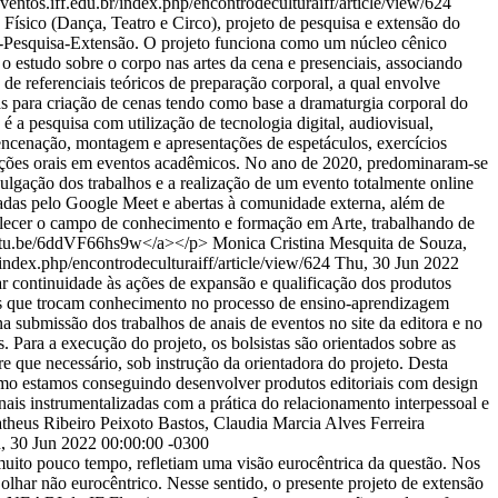
.eventos.iff.edu.br/index.php/encontrodeculturaiff/article/view/624
Físico (Dança, Teatro e Circo), projeto de pesquisa e extensão do
o-Pesquisa-Extensão. O projeto funciona como um núcleo cênico
o estudo sobre o corpo nas artes da cena e presenciais, associando
e referenciais teóricos de preparação corporal, a qual envolve
cas para criação de cenas tendo como base a dramaturgia corporal do
 a pesquisa com utilização de tecnologia digital, audiovisual,
 encenação, montagem e apresentações de espetáculos, exercícios
nicações orais em eventos acadêmicos. No ano de 2020, predominaram-se
vulgação dos trabalhos e a realização de um evento totalmente online
zadas pelo Google Meet e abertas à comunidade externa, além de
talecer o campo de conhecimento e formação em Arte, trabalhando de
youtu.be/6ddVF66hs9w</a></p>
Monica Cristina Mesquita de Souza,
r/index.php/encontrodeculturaiff/article/view/624
Thu, 30 Jun 2022
r continuidade às ações de expansão e qualificação dos produtos
stas que trocam conhecimento no processo de ensino-aprendizagem
a submissão dos trabalhos de anais de eventos no site da editora e no
. Para a execução do projeto, os bolsistas são orientados sobre as
 que necessário, sob instrução da orientadora do projeto. Desta
omo estamos conseguindo desenvolver produtos editoriais com design
onais instrumentalizadas com a prática do relacionamento interpessoal e
theus Ribeiro Peixoto Bastos, Claudia Marcia Alves Ferreira
, 30 Jun 2022 00:00:00 -0300
muito pouco tempo, refletiam uma visão eurocêntrica da questão. Nos
lhar não eurocêntrico. Nesse sentido, o presente projeto de extensão