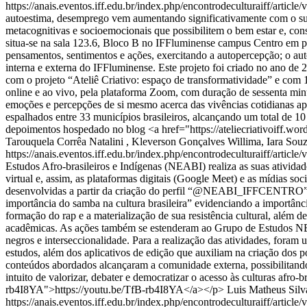
https://anais.eventos.iff.edu.br/index.php/encontrodeculturaiff/article
autoestima, desemprego vem aumentando significativamente com o sur
metacognitivas e socioemocionais que possibilitem o bem estar e, cons
situa-se na sala 123.6, Bloco B no IFFluminense campus Centro em par
pensamentos, sentimentos e ações, exercitando a autopercepção; o au
interna e externa do IFFluminense. Este projeto foi criado no ano de 
com o projeto “Ateliê Criativo: espaço de transformatividade” e com 1
online e ao vivo, pela plataforma Zoom, com duração de sessenta minut
emoções e percepções de si mesmo acerca das vivências cotidianas após
espalhados entre 33 municípios brasileiros, alcançando um total de 
depoimentos hospedado no blog <a href="https://ateliecriativoiff.wor
Tarouquela Corrêa Natalini , Kleverson Gonçalves Willima, Iara Sou
https://anais.eventos.iff.edu.br/index.php/encontrodeculturaiff/article
Estudos Afro-brasileiros e Indígenas (NEABI) realiza as suas ativi
virtual e, assim, as plataformas digitais (Google Meet) e as mídias so
desenvolvidas a partir da criação do perfil “@NEABI_IFFCENTRO” no I
importância do samba na cultura brasileira” evidenciando a importânci
formação do rap e a materialização de sua resistência cultural, além 
acadêmicas. As ações também se estenderam ao Grupo de Estudos NEABI
negros e interseccionalidade. Para a realização das atividades, foram u
estudos, além dos aplicativos de edição que auxiliam na criação dos po
conteúdos abordados alcançaram a comunidade externa, possibilitando
intuito de valorizar, debater e democratizar o acesso às culturas afro-
rb4I8YA">https://youtu.be/TfB-rb4I8YA</a></p>
Luis Matheus Silv
https://anais.eventos.iff.edu.br/index.php/encontrodeculturaiff/article