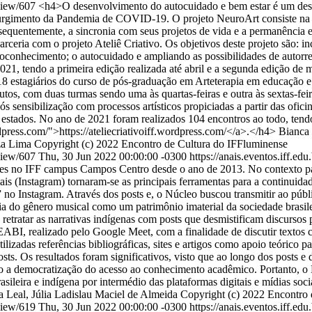
/view/607
<h4>O desenvolvimento do autocuidado e bem estar é um desafi
gimento da Pandemia de COVID-19. O projeto NeuroArt consiste na cri
equentemente, a sincronia com seus projetos de vida e a permanência em 
ceria com o projeto Ateliê Criativo. Os objetivos deste projeto são: i
toconhecimento; o autocuidado e ampliando as possibilidades de autorr
2021, tendo a primeira edição realizada até abril e a segunda edição d
8 estagiários do curso de pós-graduação em Arteterapia em educação e S
os, com duas turmas sendo uma às quartas-feiras e outra às sextas-feir
 sensibilização com processos artísticos propiciadas a partir das ofici
10 estados. No ano de 2021 foram realizados 104 encontros ao todo, t
dpress.com/">https://ateliecriativoiff.wordpress.com/</a>.</h4>
Bianca 
za Lima
Copyright (c) 2022 Encontro de Cultura do IFFluminense
/view/607
Thu, 30 Jun 2022 00:00:00 -0300
https://anais.eventos.iff.ed
dades no IFF campus Campos Centro desde o ano de 2013. No contexto p
ciais (Instagram) tornaram-se as principais ferramentas para a continuid
nstagram. Através dos posts e, o Núcleo buscou transmitir ao público 
a do gênero musical como um patrimônio imaterial da sociedade brasilei
de retratar as narrativas indígenas com posts que desmistificam discurs
, realizado pelo Google Meet, com a finalidade de discutir textos com
tilizadas referências bibliográficas, sites e artigos como apoio teórico
sts. Os resultados foram significativos, visto que ao longo dos posts e 
 a democratização do acesso ao conhecimento acadêmico. Portanto, o N
brasileira e indígena por intermédio das plataformas digitais e mídias s
a Leal, Júlia Ladislau Maciel de Almeida
Copyright (c) 2022 Encontro 
/view/619
Thu, 30 Jun 2022 00:00:00 -0300
https://anais.eventos.iff.ed