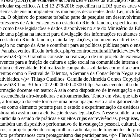
/1996 (LDB) que estabelece as Diretrizes e Bases da Educação Naciona
icular específico. A Lei 13.278/2016 especifica na LDB que as artes vi
stemas de ensino implantem as mudanças decorrentes desta Lei, incluíd
ca. O objetivo do presente trabalho parte da pesquisa em desenvolvime
fessores de Arte existentes no estado do Rio de Janeiro, especificame
o como base legislações e dados disponíveis no site do Ministério da Ed
de uma página na internet para divulgação das informações resultantes 
 no estado do Rio de Janeiro, e ainda legislações, documentos e diretriz
mação no campo da Arte e contribuir para as políticas públicas para o e
s://anais.eventos.iff.edu.br/index.php/encontrodeculturaiff/article/view/
/view/628
<p>O trabalho consiste na realização de um projeto de extens
entos para a fruição de cultura e ação social na comunidade interna e
cultura e diversidade. Foi realizado campanhas solidárias como rifa e 
;eventos como o Festival de Talentos, a Semana da Consciência Negra 
 atividades.</p>
Thiago Castilhos, Camilla de Almeida Gomes
Copyrigh
/view/628
Thu, 30 Jun 2022 00:00:00 -0300
https://anais.eventos.iff.ed
formação docente em teatro: A saia como dispositivo de investigação e c
ascendência afro-brasileiras e afroameríndias. Tendo em vista que tais 
, a formação docente torna-se uma preocupação visto a obrigatoriedade do
ra-se como elemento potente para o estudo e experimentação de estéticas
orando assim para a efetivação dessas legislações. Nesse sentido, a p
 articula o estudo de práticas e sujeitos cujas escrevivências, pesquisas
também um dispositivo performativo de investigação pessoal, cultural, 
, o projeto pretende compartilhar a articulação de fragmentos do proce
 foto-performances com protagonismo das participantes.</p>
Flavia Med