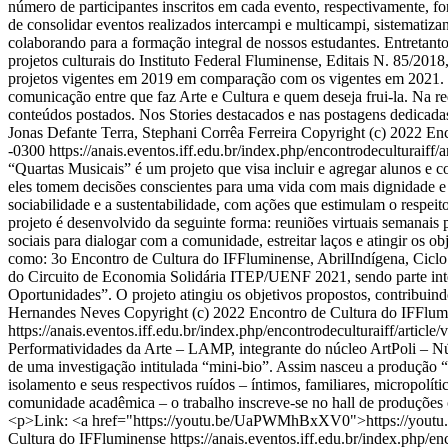
número de participantes inscritos em cada evento, respectivamente, fo
de consolidar eventos realizados intercampi e multicampi, sistematiza
colaborando para a formação integral de nossos estudantes. Entretanto
projetos culturais do Instituto Federal Fluminense, Editais N. 85/201
projetos vigentes em 2019 em comparação com os vigentes em 2021. Com
comunicação entre que faz Arte e Cultura e quem deseja frui-la. Na re
conteúdos postados. Nos Stories destacados e nas postagens dedicadas 
Jonas Defante Terra, Stephani Corrêa Ferreira
Copyright (c) 2022 En
-0300
https://anais.eventos.iff.edu.br/index.php/encontrodeculturaiff/
“Quartas Musicais” é um projeto que visa incluir e agregar alunos e 
eles tomem decisões conscientes para uma vida com mais dignidade e r
sociabilidade e a sustentabilidade, com ações que estimulam o respeito
projeto é desenvolvido da seguinte forma: reuniões virtuais semanais 
sociais para dialogar com a comunidade, estreitar laços e atingir os o
como: 3o Encontro de Cultura do IFFluminense, AbrilIndígena, Ciclo d
do Circuito de Economia Solidária ITEP/UENF 2021, sendo parte inte
Oportunidades”. O projeto atingiu os objetivos propostos, contribuindo
Hernandes Neves
Copyright (c) 2022 Encontro de Cultura do IFFlu
https://anais.eventos.iff.edu.br/index.php/encontrodeculturaiff/article
Performatividades da Arte – LAMP, integrante do núcleo ArtPoli – Nú
de uma investigação intitulada “mini-bio”. Assim nasceu a produção 
isolamento e seus respectivos ruídos – íntimos, familiares, micropolí
comunidade acadêmica – o trabalho inscreve-se no hall de produções 
<p>Link: <a href="https://youtu.be/UaPWMhBxXV0">https://yo
Cultura do IFFluminense
https://anais.eventos.iff.edu.br/index.php/en