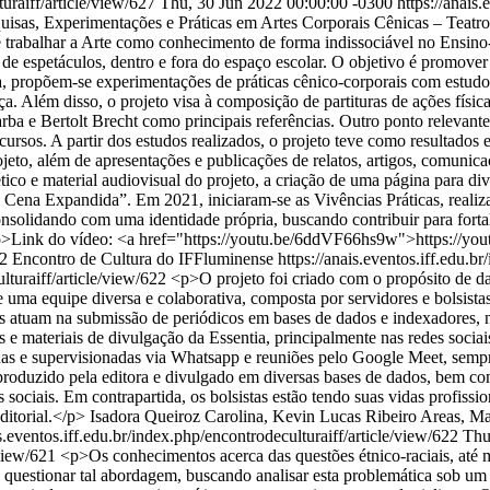
turaiff/article/view/627
Thu, 30 Jun 2022 00:00:00 -0300
https://anais
isas, Experimentações e Práticas em Artes Corporais Cênicas – Teatro 
 trabalhar a Arte como conhecimento de forma indissociável no Ensin
e espetáculos, dentro e fora do espaço escolar. O objetivo é promover 
, propõem-se experimentações de práticas cênico-corporais com estudo d
rça. Além disso, o projeto visa à composição de partituras de ações físi
 e Bertolt Brecht como principais referências. Outro ponto relevante é
ursos. A partir dos estudos realizados, o projeto teve como resultados
 projeto, além de apresentações e publicações de relatos, artigos, comu
tico e material audiovisual do projeto, a criação de uma página para di
 Cena Expandida”. Em 2021, iniciaram-se as Vivências Práticas, reali
consolidando com uma identidade própria, buscando contribuir para for
 <p>Link do vídeo: <a href="https://youtu.be/6ddVF66hs9w">https://
22 Encontro de Cultura do IFFluminense
https://anais.eventos.iff.edu.b
ulturaiff/article/view/622
<p>O projeto foi criado com o propósito de da
 de uma equipe diversa e colaborativa, composta por servidores e bolsi
tas atuam na submissão de periódicos em bases de dados e indexadores, n
 e materiais de divulgação da Essentia, principalmente nas redes sociais
das e supervisionadas via Whatsapp e reuniões pelo Google Meet, sempre
produzido pela editora e divulgado em diversas bases de dados, bem c
sociais. Em contrapartida, os bolsistas estão tendo suas vidas profissi
ditorial.</p>
Isadora Queiroz Carolina, Kevin Lucas Ribeiro Areas, Ma
is.eventos.iff.edu.br/index.php/encontrodeculturaiff/article/view/622
Thu
/view/621
<p>Os conhecimentos acerca das questões étnico-raciais, até 
uestionar tal abordagem, buscando analisar esta problemática sob um o