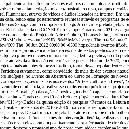
o principalmente autoral dos professores e alunos da comunidade acadê
olver e fomentar a criação artístico-musical no curso, campus e regiã
eral Fluminense, através de vídeos e áudios lançados na internet. Em u
 sua casa, sendo estas posteriormente reunidas através de programas d
 Thomas Saboga com o compositor Thiago Amud, interpretada pelo Conj
nto. Recém-lançada no CONEPE do Campus Guarus em 2021, essa grava
r e coordenador do Projeto de Arte e Cultura, Thomas Saboga, oferecen
Bv6tMSbsM">https://youtu.be/KJBv6tMSbsM</a></p>
Thomas Saboga
Co
/view/609
Thu, 30 Jun 2022 00:00:00 -0300
https://anais.eventos.iff.ed
 estimulam e promovem a leitura e a escrita de textos poéticos, além 
bjetiva promover ações culturais (música, leitura poética, escrita poéti
almente através da articulação entre música e poesia. No ano de 2020, e
etos mais atuantes do nosso Instituto, tornando-se popular dentro e fo
. Participou ativamente, como convidado, de mais de dez eventos naque
Abril Indígena, no Evento de Abertura do Curso de Formação de Novos 
 com apresentações musicais nos eventos “Arte e Cultura em Lives”, “
evento de culminância, a realizar-se em dezembro próximo. O projeto re
o artística. A avaliação das ações é positiva, tendo não apenas cumprid
minense
https://anais.eventos.iff.edu.br/index.php/encontrodeculturaiff/a
/view/618
<p>Dados da quinta edição da pesquisa “Retratos da Leitura no 
o Brasil: entre os anos de 2016 e 2019, houve uma redução de 4,6 milhõ
xtos, se impõe. Dessa forma, o projeto Literature-se propõe um trabalho 
bjetiva promover inúmeras ações de intervenção literária, realizadas 
as. Os resultados apontam positivamente para a formação de círculos de
rocura destacar o protagonismo de nossa comunidade escolar na leitura e