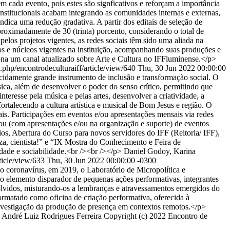
m cada evento, pois estes são signficativos e reforçam a importância
institucionais acabam integrando as comunidades internas e externas,
ndica uma redução gradativa. A partir dos editais de seleção de
proximadamente de 30 (trinta) porcento, considerando o total de
los projetos vigentes, as redes sociais têm sido uma aliada na
tos e núcleos vigentes na instituição, acompanhando suas produções e
ciona um canal atualizado sobre Arte e Cultura no IFFluminense.</p>
ex.php/encontrodeculturaiff/article/view/640
Thu, 30 Jun 2022 00:00:00
cidamente grande instrumento de inclusão e transformação social. O
ica, além de desenvolver o poder do senso crítico, permitindo que
resse pela música e pelas artes, desenvolver a criatividade, a
fortalecendo a cultura artística e musical de Bom Jesus e região. O
ais. Participações em eventos e/ou apresentações mensais via redes
cipou (com apresentações e/ou na organização e suporte) de eventos
os, Abertura do Curso para novos servidores do IFF (Reitoria/ IFF),
a, cientista!” e “IX Mostra do Conhecimento e Feira de
idade e sociabilidade.<br /><br /></p>
Daniel Godoy, Karina
rticle/view/633
Thu, 30 Jun 2022 00:00:00 -0300
 coronavírus, em 2019, o Laboratório de Micropolítica e
o elemento disparador de pequenas ações performativas, integrantes
olvidos, misturando-os a lembranças e atravessamentos emergidos do
formatado como oficina de criação performativa, oferecida à
investigação da produção de presença em contextos remotos.</p>
, André Luiz Rodrigues Ferreira
Copyright (c) 2022 Encontro de