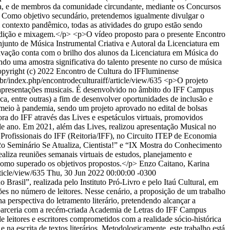
mica, e de membros da comunidade circundante, mediante os Concursos
o. Como objetivo secundário, pretendemos igualmente divulgar o
m contexto pandêmico, todas as atividades do grupo estão sendo
e edição e mixagem.</p> <p>O vídeo proposto para o presente Encontro
unto de Música Instrumental Criativa e Autoral da Licenciatura em
ção conta com o brilho dos alunos da Licenciatura em Música do
do uma amostra significativa do talento presente no curso de música
pyright (c) 2022 Encontro de Cultura do IFFluminense
u.br/index.php/encontrodeculturaiff/article/view/635
<p>O projeto
de apresentações musicais. É desenvolvido no âmbito do IFF Campus
ca, entre outras) a fim de desenvolver oportunidades de inclusão e
m meio à pandemia, sendo um projeto aprovado no edital de bolsas
ra do IFF através das Lives e espetáculos virtuais, promovidos
le ano. Em 2021, além das Lives, realizou apresentação Musical no
Profissionais do IFF (Reitoria/IFF), no Circuito ITEP de Economia
2o Seminário Se Atualiza, Cientista!” e “IX Mostra do Conhecimento
aliza reuniões semanais virtuais de estudos, planejamento e
o como superado os objetivos propostos.</p>
Enzo Caitano, Karina
rticle/view/635
Thu, 30 Jun 2022 00:00:00 -0300
Brasil”, realizada pelo Instituto Pró-Livro e pelo Itaú Cultural, em
es no número de leitores. Nesse cenário, a proposição de um trabalho
na perspectiva do letramento literário, pretendendo alcançar a
em parceria com a recém-criada Academia de Letras do IFF Campus
 leitores e escritores comprometidos com a realidade sócio-histórica
 na escrita de textos literários. Metodologicamente, este trabalho está