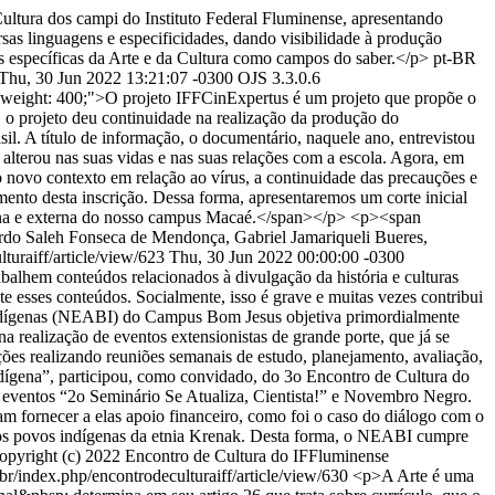
ltura dos campi do Instituto Federal Fluminense, apresentando
versas linguagens e especificidades, dando visibilidade à produção
s específicas da Arte e da Cultura como campos do saber.</p>
pt-BR
Thu, 30 Jun 2022 13:21:07 -0300
OJS 3.3.0.6
weight: 400;">O projeto IFFCinExpertus é um projeto que propõe o
, o projeto deu continuidade na realização da produção do
. A título de informação, o documentário, naquele ano, entrevistou
lterou nas suas vidas e nas suas relações com a escola. Agora, em
 novo contexto em relação ao vírus, a continuidade das precauções e
ento desta inscrição. Dessa forma, apresentaremos um corte inicial
terna e externa do nosso campus Macaé.</span></p> <p><span
do Saleh Fonseca de Mendonça, Gabriel Jamariqueli Bueres,
lturaiff/article/view/623
Thu, 30 Jun 2022 00:00:00 -0300
balhem conteúdos relacionados à divulgação da história e culturas
te esses conteúdos. Socialmente, isso é grave e muitas vezes contribui
e Indígenas (NEABI) do Campus Bom Jesus objetiva primordialmente
na realização de eventos extensionistas de grande porte, que já se
ões realizando reuniões semanais de estudo, planejamento, avaliação,
ndígena”, participou, como convidado, do 3o Encontro de Cultura do
 eventos “2o Seminário Se Atualiza, Cientista!” e Novembro Negro.
m fornecer a elas apoio financeiro, como foi o caso do diálogo com o
 os povos indígenas da etnia Krenak. Desta forma, o NEABI cumpre
opyright (c) 2022 Encontro de Cultura do IFFluminense
u.br/index.php/encontrodeculturaiff/article/view/630
<p>A Arte é uma