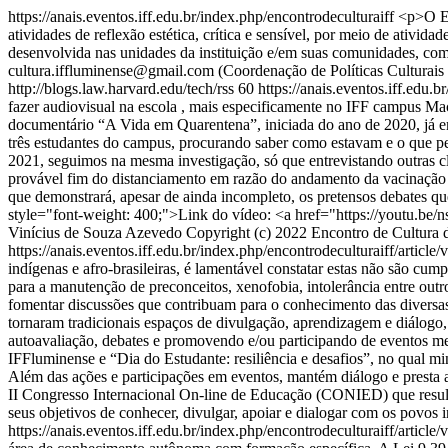
https://anais.eventos.iff.edu.br/index.php/encontrodeculturaiff
<p>O En
atividades de reflexão estética, crítica e sensível, por meio de ativid
desenvolvida nas unidades da instituição e/em suas comunidades, com
cultura.iffluminense@gmail.com (Coordenação de Políticas Culturais
http://blogs.law.harvard.edu/tech/rss
60
https://anais.eventos.iff.edu.
fazer audiovisual na escola , mais especificamente no IFF campus Mac
documentário “A Vida em Quarentena”, iniciada do ano de 2020, já em
três estudantes do campus, procurando saber como estavam e o que pe
2021, seguimos na mesma investigação, só que entrevistando outras cl
provável fim do distanciamento em razão do andamento da vacinação do
que demonstrará, apesar de ainda incompleto, os pretensos debates 
style="font-weight: 400;">Link do vídeo: <a href="https://youtu.
Vinícius de Souza Azevedo
Copyright (c) 2022 Encontro de Cultura
https://anais.eventos.iff.edu.br/index.php/encontrodeculturaiff/article
indígenas e afro-brasileiras, é lamentável constatar estas não são cum
para a manutenção de preconceitos, xenofobia, intolerância entre ou
fomentar discussões que contribuam para o conhecimento das diversas cu
tornaram tradicionais espaços de divulgação, aprendizagem e diálogo,
autoavaliação, debates e promovendo e/ou participando de eventos me
IFFluminense e “Dia do Estudante: resiliência e desafios”, no qual
Além das ações e participações em eventos, mantém diálogo e presta a
II Congresso Internacional On-line de Educação (CONIED) que resul
seus objetivos de conhecer, divulgar, apoiar e dialogar com os povos i
https://anais.eventos.iff.edu.br/index.php/encontrodeculturaiff/article