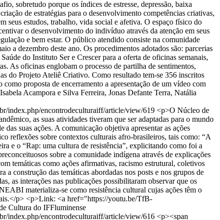
o, sobretudo porque os índices de estresse, depressão, baixa
ação de estratégias para o desenvolvimento competências criativas,
seus estudos, trabalho, vida social e afetiva. O espaço físico do
ncentivar o desenvolvimento do indivíduo através da atenção em seus
egulação e bem estar. O público atendido consiste na comunidade
e maio a dezembro deste ano. Os procedimentos adotados são: parcerias
aúde do Instituto Ser e Crescer para a oferta de oficinas semanais,
as. As oficinas englobam o processo de partilha de sentimentos,
nas do Projeto Ateliê Criativo. Como resultado tem-se 356 inscritos
endo como proposta de encerramento a apresentação de um vídeo com
Isabela Acampora e Silva Ferreira, Jonas Defante Terra, Natália
u.br/index.php/encontrodeculturaiff/article/view/619
<p>O Núcleo de
andêmico, as suas atividades tiveram que ser adaptadas para o mundo
ade das suas ações. A comunicação objetiva apresentar as ações
reflexões sobre contextos culturais afro-brasileiros, tais como: “A
ra e o “Rap: uma cultura de resistência”, explicitando como foi a
os preconceituosos sobre a comunidade indígena através de explicações
 temáticas como ações afirmativas, racismo estrutural, coletivos
 para a construção das temáticas abordadas nos posts e nos grupos de
das, as interações nas publicações possibilitaram observar que os
EABI materializa-se como resistência cultural cujas ações têm o
ociais.</p> <p>Link: <a href="https://youtu.be/TfB-
de Cultura do IFFluminense
u.br/index.php/encontrodeculturaiff/article/view/616
<p><span