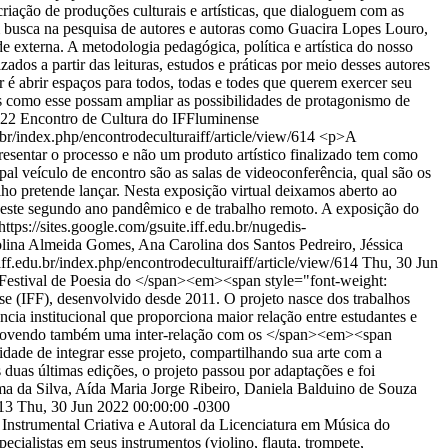
riação de produções culturais e artísticas, que dialoguem com as
 busca na pesquisa de autores e autoras como Guacira Lopes Louro,
e externa. A metodologia pedagógica, política e artística do nosso
dos a partir das leituras, estudos e práticas por meio desses autores
r é abrir espaços para todos, todas e todes que querem exercer seu
tos como esse possam ampliar as possibilidades de protagonismo de
022 Encontro de Cultura do IFFluminense
u.br/index.php/encontrodeculturaiff/article/view/614
<p>A
ntar o processo e não um produto artístico finalizado tem como
l veículo de encontro são as salas de videoconferência, qual são os
alho pretende lançar. Nesta exposição virtual deixamos aberto ao
o deste segundo ano pandêmico e de trabalho remoto. A exposição do
ps://sites.google.com/gsuite.iff.edu.br/nugedis-
lina Almeida Gomes, Ana Carolina dos Santos Pedreiro, Jéssica
.iff.edu.br/index.php/encontrodeculturaiff/article/view/614
Thu, 30 Jun
Festival de Poesia do </span><em><span style="font-weight:
 (IFF), desenvolvido desde 2011. O projeto nasce dos trabalhos
cia institucional que proporciona maior relação entre estudantes e
movendo também uma inter-relação com os </span><em><span
ade de integrar esse projeto, compartilhando sua arte com a
as últimas edições, o projeto passou por adaptações e foi
ma da Silva, Aída Maria Jorge Ribeiro, Daniela Balduino de Souza
613
Thu, 30 Jun 2022 00:00:00 -0300
Instrumental Criativa e Autoral da Licenciatura em Música do
cialistas em seus instrumentos (violino, flauta, trompete,