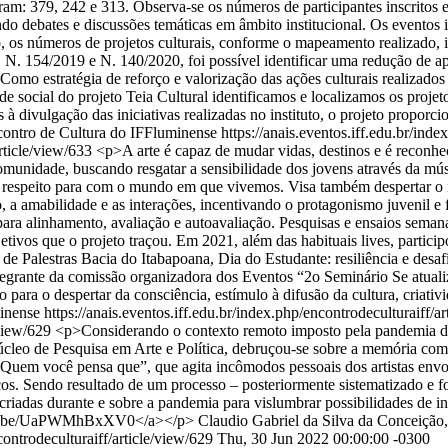
ram: 379, 242 e 313. Observa-se os números de participantes inscritos e
ndo debates e discussões temáticas em âmbito institucional. Os eventos 
, os números de projetos culturais, conforme o mapeamento realizado, i
8, N. 154/2019 e N. 140/2020, foi possível identificar uma redução de a
o estratégia de reforço e valorização das ações culturais realizados pe
de social do projeto Teia Cultural identificamos e localizamos os proje
à divulgação das iniciativas realizadas no instituto, o projeto propor
contro de Cultura do IFFluminense
https://anais.eventos.iff.edu.br/ind
article/view/633
<p>A arte é capaz de mudar vidas, destinos e é reconhe
comunidade, buscando resgatar a sensibilidade dos jovens através da mús
espeito para com o mundo em que vivemos. Visa também despertar o inte
, a amabilidade e as interações, incentivando o protagonismo juvenil e 
para alinhamento, avaliação e autoavaliação. Pesquisas e ensaios seman
bjetivos que o projeto traçou. Em 2021, além das habituais lives, parti
e Palestras Bacia do Itabapoana, Dia do Estudante: resiliência e desafi
grante da comissão organizadora dos Eventos “2o Seminário Se atualiz
 para o despertar da consciência, estímulo à difusão da cultura, criativ
minense
https://anais.eventos.iff.edu.br/index.php/encontrodeculturaiff/a
/view/629
<p>Considerando o contexto remoto imposto pela pandemia do
cleo de Pesquisa em Arte e Política, debruçou-se sobre a memória com
“Quem você pensa que”, que agita incômodos pessoais dos artistas env
ticos. Sendo resultado de um processo – posteriormente sistematizado e 
criadas durante e sobre a pandemia para vislumbrar possibilidades de 
utu.be/UaPWMhBxXV0</a></p>
Claudio Gabriel da Silva da Conceição
controdeculturaiff/article/view/629
Thu, 30 Jun 2022 00:00:00 -0300