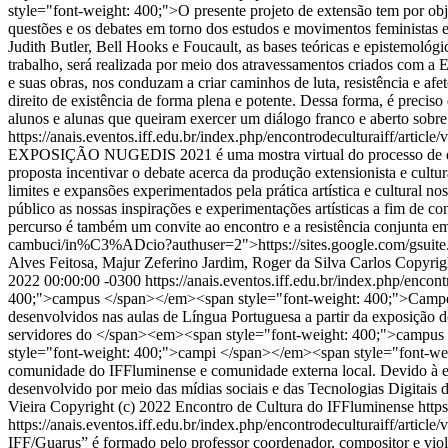
style="font-weight: 400;">O presente projeto de extensão tem por obje
questões e os debates em torno dos estudos e movimentos feminista
Judith Butler, Bell Hooks e Foucault, as bases teóricas e epistemológ
trabalho, será realizada por meio dos atravessamentos criados com a E
e suas obras, nos conduzam a criar caminhos de luta, resistência e af
direito de existência de forma plena e potente. Dessa forma, é precis
alunos e alunas que queiram exercer um diálogo franco e aberto sob
https://anais.eventos.iff.edu.br/index.php/encontrodeculturaiff/article
EXPOSIÇÃO NUGEDIS 2021 é uma mostra virtual do processo de estud
proposta incentivar o debate acerca da produção extensionista e cult
limites e expansões experimentados pela prática artística e cultural n
público as nossas inspirações e experimentações artísticas a fim de c
percurso é também um convite ao encontro e a resistência conjunta em
cambuci/in%C3%ADcio?authuser=2">https://sites.google.com/gsuit
Alves Feitosa, Majur Zeferino Jardim, Roger da Silva Carlos
Copyrig
2022 00:00:00 -0300
https://anais.eventos.iff.edu.br/index.php/encon
400;">campus </span></em><span style="font-weight: 400;">Campos Gu
desenvolvidos nas aulas de Língua Portuguesa a partir da exposição do
servidores do </span><em><span style="font-weight: 400;">campu
style="font-weight: 400;">campi </span></em><span style="font-weigh
comunidade do IFFluminense e comunidade externa local. Devido à ex
desenvolvido por meio das mídias sociais e das Tecnologias Digita
Vieira
Copyright (c) 2022 Encontro de Cultura do IFFluminense
http
https://anais.eventos.iff.edu.br/index.php/encontrodeculturaiff/article
IFF/Guarus” é formado pelo professor coordenador, compositor e violon