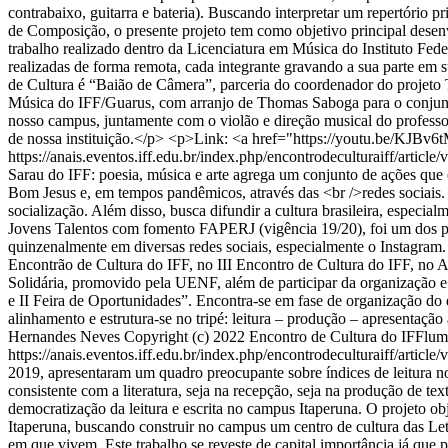
contrabaixo, guitarra e bateria). Buscando interpretar um repertóri
de Composição, o presente projeto tem como objetivo principal desenv
trabalho realizado dentro da Licenciatura em Música do Instituto Fed
realizadas de forma remota, cada integrante gravando a sua parte em
de Cultura é “Baião de Câmera”, parceria do coordenador do projeto
Música do IFF/Guarus, com arranjo de Thomas Saboga para o conju
nosso campus, juntamente com o violão e direção musical do professo
de nossa instituição.</p> <p>Link: <a href="https://youtu.be/KJ
https://anais.eventos.iff.edu.br/index.php/encontrodeculturaiff/article
Sarau do IFF: poesia, música e arte agrega um conjunto de ações que
Bom Jesus e, em tempos pandêmicos, através das <br />redes sociais. O
socialização. Além disso, busca difundir a cultura brasileira, especi
Jovens Talentos com fomento FAPERJ (vigência 19/20), foi um dos proj
quinzenalmente em diversas redes sociais, especialmente o Instagram
Encontrão de Cultura do IFF, no III Encontro de Cultura do IFF, no 
Solidária, promovido pela UENF, além de participar da organização e
e II Feira de Oportunidades”. Encontra-se em fase de organização do 
alinhamento e estrutura-se no tripé: leitura – produção – apresentaçã
Hernandes Neves
Copyright (c) 2022 Encontro de Cultura do IFFlu
https://anais.eventos.iff.edu.br/index.php/encontrodeculturaiff/article
2019, apresentaram um quadro preocupante sobre índices de leitura n
consistente com a literatura, seja na recepção, seja na produção de te
democratização da leitura e escrita no campus Itaperuna. O projeto o
Itaperuna, buscando construir no campus um centro de cultura das Letr
em que vivem. Este trabalho se reveste de capital importância já que p