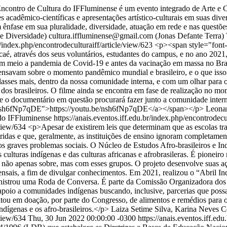
contro de Cultura do IFFluminense é um evento integrado de Arte e Cu
ades acadêmico-científicas e apresentações artístico-culturais em suas di
 ênfase em sua pluralidade, diversidade, atuação em rede e nas questõe
 e Diversidade)
cultura.iffluminense@gmail.com (Jonas Defante Terra)
br/index.php/encontrodeculturaiff/article/view/623
<p><span style="font-
aé, através dos seus voluntários, estudantes do campus, e no ano 2021
 meio a pandemia de Covid-19 e antes da vacinação em massa no Brasil
nsavam sobre o momento pandêmico mundial e brasileiro, e o que isso a
asses mais, dentro da nossa comunidade interna, e com um olhar para o
s brasileiros. O filme ainda se encontra em fase de realização no mom
que o documentário em questão procurará fazer junto a comunidade in
be/nsh6fNp7qDE">https://youtu.be/nsh6fNp7qDE</a></span></p>
Leonar
 do IFFluminense
https://anais.eventos.iff.edu.br/index.php/encontrodecu
/view/634
<p>Apesar de existirem leis que determinam que as escolas tra
pridas e que, geralmente, as instituições de ensino ignoram completamen
tros graves problemas sociais. O Núcleo de Estudos Afro-brasileiros 
lturas indígenas e das culturas africanas e afrobrasileras. É pioneiro 
 não apenas sobre, mas com esses grupos. O projeto desenvolve suas aç
nsais, a fim de divulgar conhecimentos. Em 2021, realizou o “Abril I
 ministrou uma Roda de Conversa. É parte da Comissão Organizadora dos
poio a comunidades indígenas buscando, inclusive, parcerias que possa
tou em doação, por parte do Congresso, de alimentos e remédios para
ndígenas e os afro-brasileiros.</p>
Laiza Setime Silva, Karina Neves
C
/view/634
Thu, 30 Jun 2022 00:00:00 -0300
https://anais.eventos.iff.ed