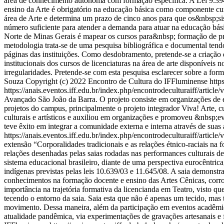
área de conhecimento autônoma com formação específica. A Lei 9.394
ensino da Arte é obrigatório na educação básica como componente curr
área de Arte e determina um prazo de cinco anos para que os&nbsp;si
número suficiente para atender a demanda para atuar na educação bási
Norte de Minas Gerais é mapear os cursos para&nbsp; formação de pro
metodologia trata-se de uma pesquisa bibliográfica e documental tend
páginas das instituições. Como desdobramento, pretende-se a criação 
institucionais dos cursos de licenciaturas na área de arte disponíveis
irregularidades. Pretende-se com esta pesquisa esclarecer sobre a for
Souza
Copyright (c) 2022 Encontro de Cultura do IFFluminense
http
https://anais.eventos.iff.edu.br/index.php/encontrodeculturaiff/article
Avançado São João da Barra. O projeto consiste em organizações de ev
projetos do campus, principalmente o projeto integrador Viva! Arte, 
culturais e artísticos e auxiliou em organizações e promoveu &nbsp
teve êxito em integrar a comunidade externa e interna através de suas
https://anais.eventos.iff.edu.br/index.php/encontrodeculturaiff/article
extensão “Corporalidades tradicionais e as relações étnico-raciais na 
relações desenhadas pelas saias rodadas nas performances culturais de 
sistema educacional brasileiro, diante de uma perspectiva eurocêntrica
indígenas previstas pelas leis 10.639/03 e 11.645/08. A saia demonst
conhecimentos na formação docente e ensino das Artes Cênicas, corrob
importância na trajetória formativa da licencianda em Teatro, visto que
tecendo o entorno da saia. Saia esta que não é apenas um tecido, mas 
movimento. Dessa maneira, além da participação em eventos acadêmicos
atualidade pandêmica, via experimentações de gravações artesanais e