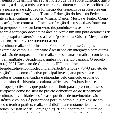
l&nbsp; determina em seu artigo 26 que trata sobre currículo, que o
suais, a dança, a música e o teatro constituem campos específicos da
a a necessária e adequada formação dos respectivos professores em
nto na especialização em Teatro e Educação do Instituto Federal do
nte as licenciaturas em Artes Visuais, Dança, Música e Teatro. Como
ucação, bem como a análise e verificação das respectivas fontes nas
da pesquisa, onde também serão disponibilizados os links
es sobre a formação docente na área de Arte e um link para denuncias de
nsino-pesquisa-extensão nessa área.</p>
Monica Cristina Mesquita de
630
Thu, 30 Jun 2022 00:00:00 -0300
ão/cultura realizado no Instituto Federal Fluminense Campus
 externa ao campus. O trabalho é realizado em integração com outros
arrecadação de roupas, também realizados semanas temáticas com temas
e a Semana&nbsp; Acadêmica, ambas no referido campus. O projeto
t (c) 2021 Encontro de Cultura do IFFluminense
u.br/index.php/encontrodeculturaiff/article/view/627
<p>O projeto de
riação”, tem como objetivo principal investigar a presença e as
culturas foram silenciadas e ignoradas pelo currículo escolar do
 ensino das histórias e culturas africanas, afro-brasileiras e
 afroperspectivadas, que podem contribuir para a presença desses
articipação como bolsista no projeto demonstra-se de fundamental
, culturas, diversidades, estéticas e poéticas de movimentos vão
estético vivo, pois é performada por um corpo que gira- existe em
sso teórico-prático, realizado à distância remotamente em virtude da
eiros, Alissan Maria
Copyright (c) 2022 Encontro de Cultura do