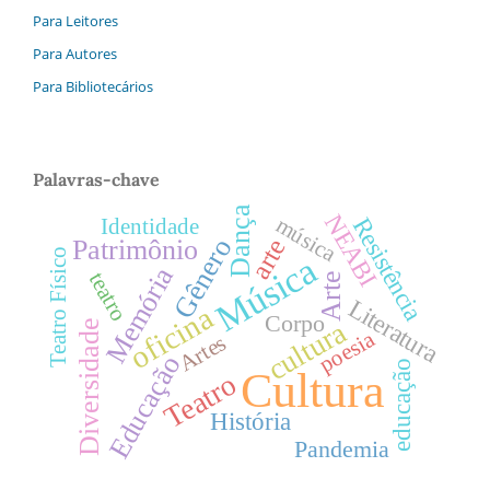
Para Leitores
Para Autores
Para Bibliotecários
Palavras-chave
Dança
NEABI
música
Resistência
Identidade
Gênero
arte
Patrimônio
Teatro Físico
Música
Memória
teatro
Arte
Literatura
oficina
Corpo
cultura
Diversidade
poesia
Artes
Educação
educação
Cultura
Teatro
História
Pandemia