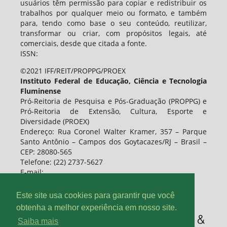
usuários têm permissão para copiar e redistribuir os
trabalhos por qualquer meio ou formato, e também
para, tendo como base o seu conteúdo, reutilizar,
transformar ou criar, com propósitos legais, até
comerciais, desde que citada a fonte.
ISSN:
©2021 IFF/REIT/PROPPG/PROEX
Instituto Federal de Educação, Ciência e Tecnologia
Fluminense
Pró-Reitoria de Pesquisa e Pós-Graduação (PROPPG) e
Pró-Reitoria de Extensão, Cultura, Esporte e
Diversidade (PROEX)
Endereço: Rua Coronel Walter Kramer, 357 – Parque
Santo Antônio – Campos dos Goytacazes/RJ – Brasil –
CEP: 28080-565
Telefone: (22) 2737-5627
E-mail:
Este site usa cookies para garantir que você
obtenha a melhor experiência em nosso site.
Saiba mais