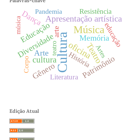
Palavras-chave
Resistência
Pandemia
Dança
Apresentação artística
música
Educação
educação
Música
arte
Cultura
Diversidade
Memória
oficina
teatro
Teatro
Artes
Arte
História
Patrimônio
cultura
Corpo
Gênero
Literatura
Edição Atual