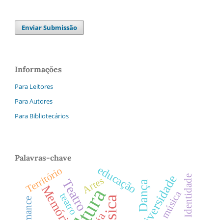
Enviar Submissão
Informações
Para Leitores
Para Autores
Para Bibliotecários
Palavras-chave
educação
Território
Diversidade
Identidade
Artes
Teatro
Dança
Memória
Cultura
música
teatro
Música