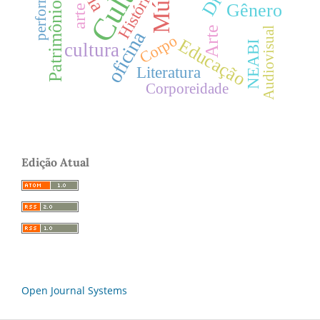
performance
História
Gênero
Patrimônio
arte
Arte
Audiovisual
oficina
Corpo
Educação
NEABI
cultura
Literatura
Corporeidade
Edição Atual
Open Journal Systems