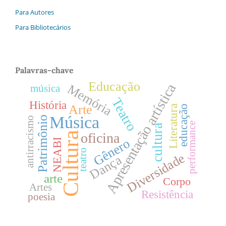
Para Autores
Para Bibliotecários
Palavras-chave
Educação
Apresentação artística
Memória
música
Teatro
História
Arte
Literatura
educação
Música
Patrimônio
antirracismo
performance
cultura
Cultura
oficina
Gênero
NEABI
teatro
Diversidade
Dança
arte
Corpo
Artes
Resistência
poesia