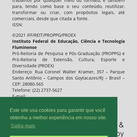
trabalhos por qualquer meio ou formato, e também
para, tendo como base o seu conteúdo, reutilizar,
transformar ou criar, com propósitos legais, até
comerciais, desde que citada a fonte.
ISSN:
©2021 IFF/REIT/PROPPG/PROEX
Instituto Federal de Educação, Ciência e Tecnologia
Fluminense
Pró-Reitoria de Pesquisa e Pós-Graduação (PROPPG) e
Pró-Reitoria de Extensão, Cultura, Esporte e
Diversidade (PROEX)
Endereço: Rua Coronel Walter Kramer, 357 – Parque
Santo Antônio – Campos dos Goytacazes/RJ – Brasil –
CEP: 28080-565
Telefone: (22) 2737-5627
E-mail:
Este site usa cookies para garantir que você
obtenha a melhor experiência em nosso site.
Saiba mais