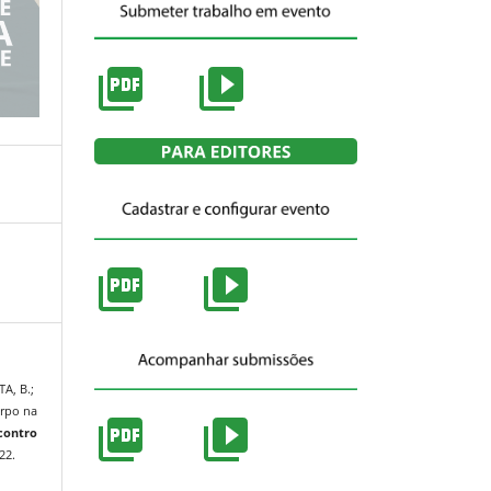
A, B.;
orpo na
contro
022.