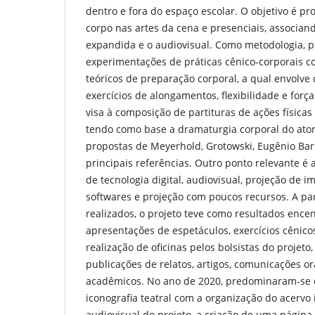
dentro e fora do espaço escolar. O objetivo é p
corpo nas artes da cena e presenciais, associand
expandida e o audiovisual. Como metodologia, 
experimentações de práticas cênico-corporais c
teóricos de preparação corporal, a qual envolve
exercícios de alongamentos, flexibilidade e força
visa à composição de partituras de ações físicas
tendo como base a dramaturgia corporal do ato
propostas de Meyerhold, Grotowski, Eugênio Bar
principais referências. Outro ponto relevante é 
de tecnologia digital, audiovisual, projeção de 
softwares e projeção com poucos recursos. A par
realizados, o projeto teve como resultados enc
apresentações de espetáculos, exercícios cênicos
realização de oficinas pelos bolsistas do projet
publicações de relatos, artigos, comunicações o
acadêmicos. No ano de 2020, predominaram-se 
iconografia teatral com a organização do acervo 
audiovisual do projeto, a criação de uma página