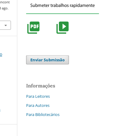
/encont
8 ago.
do
Enviar Submissão
Informações
Para Leitores
Para Autores
-
Para Bibliotecários