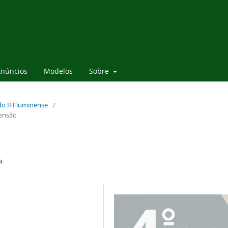
núncios
Modelos
Sobre
 do IFFluminense
/
tensão
a