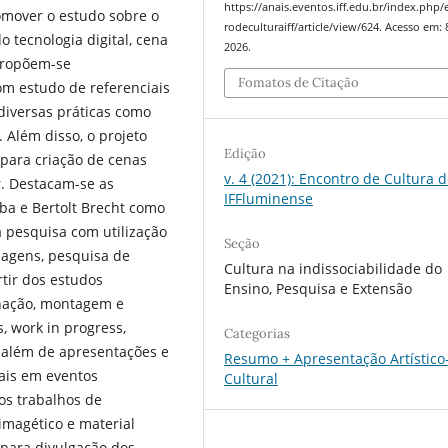
https://anais.eventos.iff.edu.br/index.php
romover o estudo sobre o
rodeculturaiff/article/view/624. Acesso em: 
o tecnologia digital, cena
2026.
propõem-se
Fomatos de Citação
om estudo de referenciais
 diversas práticas como
. Além disso, o projeto
Edição
 para criação de cenas
v. 4 (2021): Encontro de Cultura 
r. Destacam-se as
IFFluminense
ba e Bertolt Brecht como
a pesquisa com utilização
Seção
imagens, pesquisa de
Cultura na indissociabilidade do
tir dos estudos
Ensino, Pesquisa e Extensão
enação, montagem e
, work in progress,
Categorias
o, além de apresentações e
Resumo + Apresentação Artístico
rais em eventos
Cultural
os trabalhos de
imagético e material
 para divulgação dos