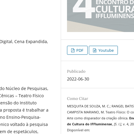
 Digital, Cena Expandida,
PDF
Youtube
Publicado
2022-06-30
 do Núcleo de Pesquisas,
ênicas – Teatro Físico
Como Citar
tensão do Instituto
MESQUITA DE SOUZA, M. C.; RANGEL BATIST
 proposta é trabalhar a
CAMPISTA MARIANO, M. Teatro Físico: O c
 no Ensino-Pesquisa-
Arte como disparador da criação cênica.
En
nico voltado à pesquisa
de Cultura do IFFluminense
,
[S. l.]
, v. 4, 2
Disponível em:
gem de espetáculos,