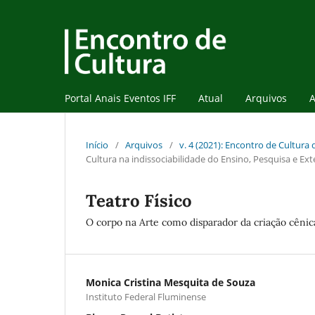
Portal Anais Eventos IFF
Atual
Arquivos
A
Início
/
Arquivos
/
v. 4 (2021): Encontro de Cultura
Cultura na indissociabilidade do Ensino, Pesquisa e Ex
Teatro Físico
O corpo na Arte como disparador da criação cênic
Monica Cristina Mesquita de Souza
Instituto Federal Fluminense