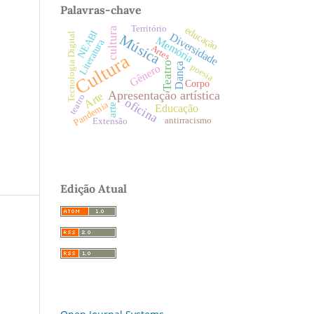
Palavras-chave
Território
educação
cultura
NEABI
Diversidade
Tecnologia Digital
Música
Memória
Literatura
Artes
Cultura
Teatro
Dança
poesia
Gênero
Corpo
Apresentação artística
Arte
teatro
oficina
Pandemia
arte
Educação
antirracismo
Extensão
Edição Atual