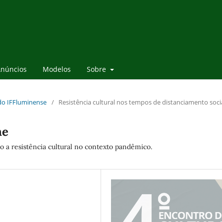
núncios
Modelos
Sobre
 do IFFluminense
/
Resistência cultural nos tempos de distanciamento soci
he
ndo a resistência cultural no contexto pandêmico.