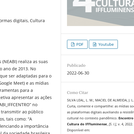
ormas digitais, Cultura
PDF
Youtube
 (NEABI) realiza as suas
Publicado
o ano de 2013. No
2022-06-30
 que ser adaptadas para o
(Google Meet) e as mídias
erramentas para a
Como Citar
etiva apresentar as ações
SILVA LEAL, L. M.; MACIEL DE ALMEIDA, J. L.
NEABI_IFFCENTRO” no
Curta, comente e compartilhe: as mídias soc
 transmitir ao público
as plataformas digitais auxiliando a resistê
os, tais como: “A
cultural no contexto pandêmico.
Encontro
Cultura do IFFluminense
,
[S. l.]
, v. 4, 2022.
idenciando a importância
Disponível em:
 da sociedade brasileira