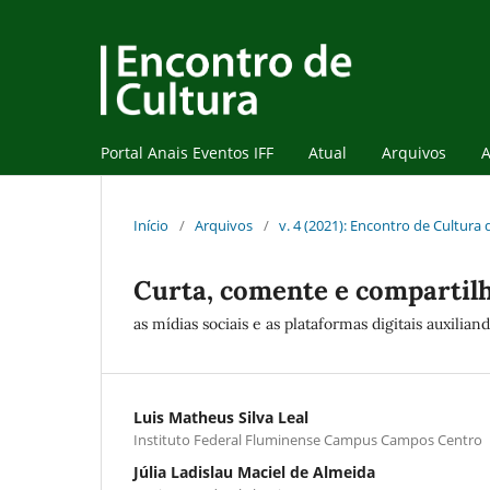
Portal Anais Eventos IFF
Atual
Arquivos
A
Início
/
Arquivos
/
v. 4 (2021): Encontro de Cultura
Curta, comente e compartil
as mídias sociais e as plataformas digitais auxilia
Luis Matheus Silva Leal
Instituto Federal Fluminense Campus Campos Centro
Júlia Ladislau Maciel de Almeida