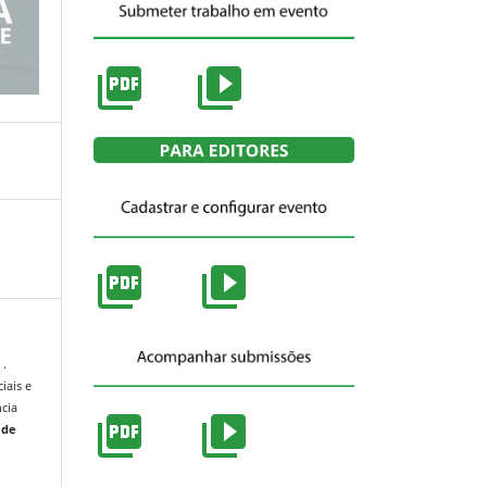
 .
iais e
ncia
 de