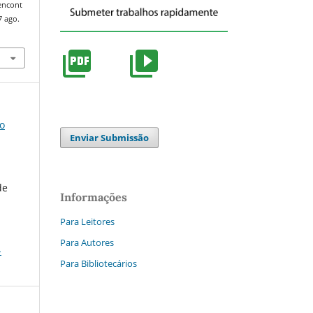
/encont
7 ago.
do
Enviar Submissão
de
Informações
Para Leitores
Para Autores
-
Para Bibliotecários