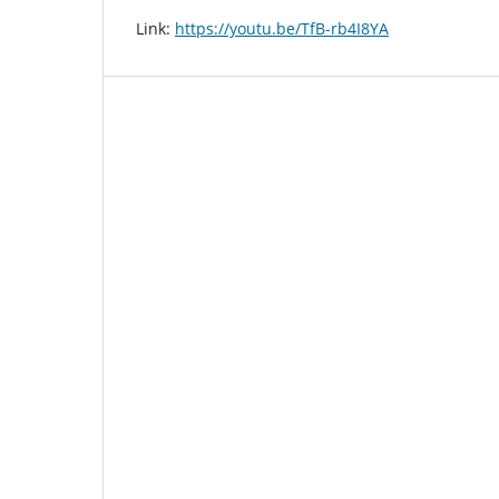
Link:
https://youtu.be/TfB-rb4I8YA