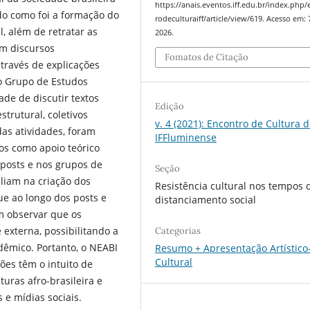
https://anais.eventos.iff.edu.br/index.php
ndo como foi a formação do
rodeculturaiff/article/view/619. Acesso em: 
l, além de retratar as
2026.
am discursos
Fomatos de Citação
través de explicações
o Grupo de Estudos
ade de discutir textos
Edição
trutural, coletivos
v. 4 (2021): Encontro de Cultura 
das atividades, foram
IFFluminense
igos como apoio teórico
posts e nos grupos de
Seção
iliam na criação dos
Resistência cultural nos tempos 
que ao longo dos posts e
distanciamento social
am observar que os
xterna, possibilitando a
Categorias
êmico. Portanto, o NEABI
Resumo + Apresentação Artístico
Cultural
ções têm o intuito de
turas afro-brasileira e
 e mídias sociais.