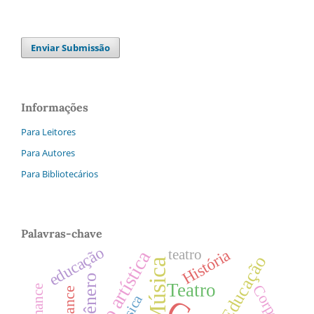
Enviar Submissão
Informações
Para Leitores
Para Autores
Para Bibliotecários
Palavras-chave
educação
História
teatro
Educação
Música
Gênero
Teatro
Corpo
música