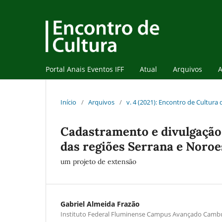
Portal Anais Eventos IFF
Atual
Arquivos
A
Início
/
Arquivos
/
v. 4 (2021): Encontro de Cultura
Cadastramento e divulgação 
das regiões Serrana e Noro
um projeto de extensão
Gabriel Almeida Frazão
Instituto Federal Fluminense Campus Avançado Camb