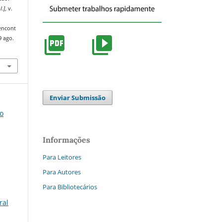
l.]
, v.
/encont
9 ago.
Enviar Submissão
do
Informações
Para Leitores
Para Autores
Para Bibliotecários
ral