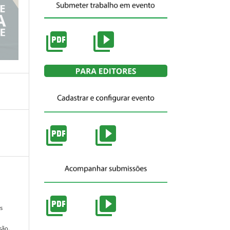
.
s
são.