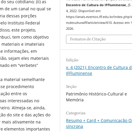
o seu cotidiano; (ii) as
Encontro de Cultura do IFFluminense
,
[S. 
m de um canal no qual se
4, 2022. Disponível em:
ria dessas porções
https://anais.eventos.iff.edu.br/index.php
elo Instituto Federal
rodeculturaiff/article/view/610. Acesso em: 
2026.
sso, este projeto,
mbuci, tem como objetivo
Fomatos de Citação
 materiais e imateriais
-se informações, em
ião, sejam eles materiais
Edição
rmado em “verbetes”
v. 4 (2021): Encontro de Cultura 
IFFluminense
ga material semelhante
esse procedimento
Seção
cação entre os
Patrimônio Histórico-Cultural e
Memória
soas interessadas no
eiro. Almeja-se, ainda,
Categorias
ção do site e das ações do
Resumo + Card + Comunicação O
ir mais ativamente na
síncrona
re elementos importantes