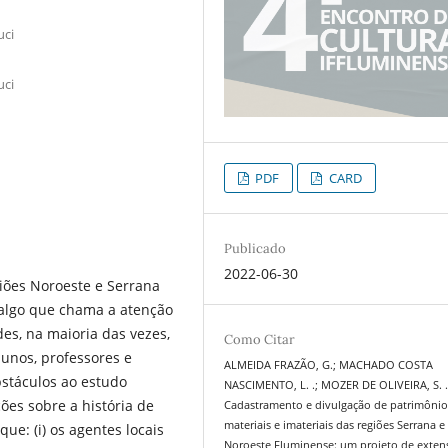
uci
uci
PDF
CARD
Publicado
2022-06-30
iões Noroeste e Serrana
é algo que chama a atenção
es, na maioria das vezes,
Como Citar
lunos, professores e
ALMEIDA FRAZÃO, G.; MACHADO COSTA
stáculos ao estudo
NASCIMENTO, L. .; MOZER DE OLIVEIRA, S. 
ões sobre a história de
Cadastramento e divulgação de patrimônio
materiais e imateriais das regiões Serrana e
que: (i) os agentes locais
Noroeste Fluminense: um projeto de exten