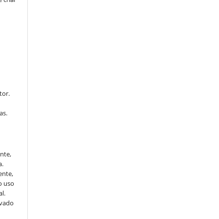
tor.
as.
ente,
a.
ente,
o uso
l.
ivado