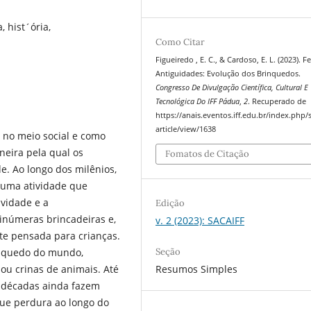
, hist´ória,
Como Citar
Figueiredo , E. C., & Cardoso, E. L. (2023). F
Antiguidades: Evolução dos Brinquedos.
Congresso De Divulgação Científica, Cultural E
Tecnológica Do IFF Pádua
,
2
. Recuperado de
https://anais.eventos.iff.edu.br/index.php/s
article/view/1638
 no meio social e como
neira pela qual os
Fomatos de Citação
. Ao longo dos milênios,
 uma atividade que
ividade e a
Edição
 inúmeras brincadeiras e,
v. 2 (2023): SACAIFF
te pensada para crianças.
Seção
rinquedo do mundo,
Resumos Simples
 ou crinas de animais. Até
á décadas ainda fazem
que perdura ao longo do