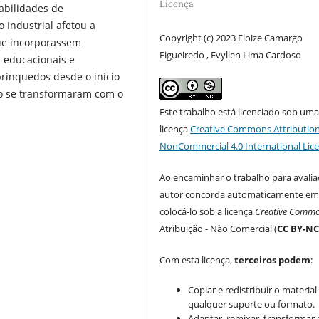
Licença
abilidades de
 Industrial afetou a
Copyright (c) 2023 Eloize Camargo
ue incorporassem
Figueiredo , Evyllen Lima Cardoso
 educacionais e
 brinquedos desde o início
o se transformaram com o
Este trabalho está licenciado sob um
licença
Creative Commons Attribution
NonCommercial 4.0 International Lic
Ao encaminhar o trabalho para avalia
autor concorda automaticamente e
colocá-lo sob a licença
Creative Comm
Atribuição - Não Comercial (
CC BY-N
Com esta licença,
terceiros podem
:
Copiar e redistribuir o materia
qualquer suporte ou formato.
Adaptar, remixar, transformar e