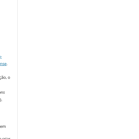
a
-
ense
.
ção, o
m
ons
C
).
l em
 criar