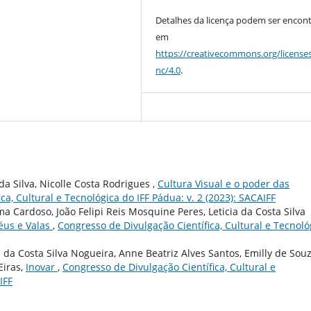
Detalhes da licença podem ser encon
em
https://creativecommons.org/license
nc/4.0
.
da Silva, Nicolle Costa Rodrigues ,
Cultura Visual e o poder das
ca, Cultural e Tecnológica do IFF Pádua: v. 2 (2023): SACAIFF
a Cardoso, João Felipi Reis Mosquine Peres, Leticia da Costa Silva
éus e Valas
,
Congresso de Divulgação Científica, Cultural e Tecnoló
a da Costa Silva Nogueira, Anne Beatriz Alves Santos, Emilly de Sou
Eiras,
Inovar
,
Congresso de Divulgação Científica, Cultural e
IFF