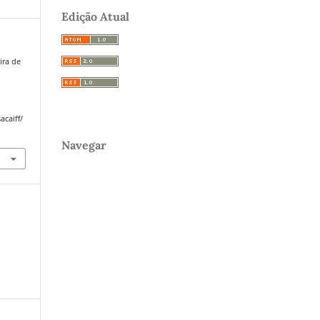
Edição Atual
eira de
acaiff/
Navegar