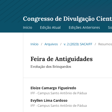
Congresso de Divulgação Cientí
Início
Edição Atual
Edições Anteriores
S
Início
/
Arquivos
/
v. 2 (2023): SACAIFF
/
Resumos
Feira de Antiguidades
Evolução dos Brinquedos
Eloize Camargo Figueiredo
IFF - Campus Santo Antônio de Pádua
Evyllen Lima Cardoso
IFF - Campus Santo Antônio de Pádua