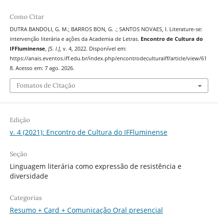
Como Citar
DUTRA BANDOLI, G. M.; BARROS BON, G. .; SANTOS NOVAES, I. Literature-se:
intervenção literária e ações da Academia de Letras.
Encontro de Cultura do
IFFluminense
,
[S. l.]
, v. 4, 2022. Disponível em:
https://anais.eventos.iff.edu.br/index.php/encontrodeculturaiff/article/view/61
8. Acesso em: 7 ago. 2026.
Fomatos de Citação
Edição
v. 4 (2021): Encontro de Cultura do IFFluminense
Seção
Linguagem literária como expressão de resistência e
diversidade
Categorias
Resumo + Card + Comunicação Oral presencial