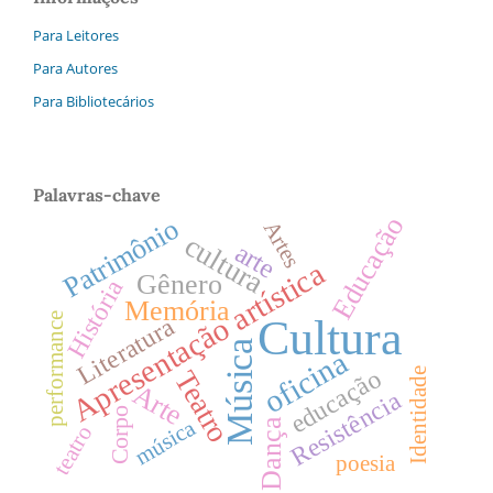
Para Leitores
Para Autores
Para Bibliotecários
Palavras-chave
Educação
Patrimônio
Artes
cultura
arte
Apresentação artística
Gênero
História
Memória
Cultura
performance
Literatura
Música
oficina
educação
Identidade
Teatro
Arte
Resistência
Corpo
música
Dança
teatro
poesia