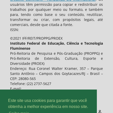
usuários têm permissão para copiar e redistribuir os
trabalhos por qualquer meio ou formato, e também
para, tendo como base o seu conteúdo, reutilizar,
transformar ou criar, com propósitos legais, até
comerciais, desde que citada a fonte.
ISSN:
©2021 IFF/REIT/PROPPG/PROEX
Instituto Federal de Educação, Ciência e Tecnologia
Fluminense
Pró-Reitoria de Pesquisa e Pós-Graduação (PROPPG) e
Pró-Reitoria de Extensão, Cultura, Esporte e
Diversidade (PROEX)
Endereço: Rua Coronel Walter Kramer, 357 – Parque
Santo Antônio – Campos dos Goytacazes/RJ – Brasil –
CEP: 28080-565
Telefone: (22) 2737-5627
E-mail:
Este site usa cookies para garantir que você
obtenha a melhor experiência em nosso site.