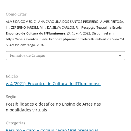
Como Citar
ALMEIDA GOMES, C.; ANA CAROLINA DOS SANTOS PEDREIRO; ALVES FEITOSA,
J. .; ZEFERINO JARDIM, M. .; DA SILVA CARLOS, R. . Recepção Teatral na Escola.
Encontro de Cultura do IFFluminense
,
[S. l.]
, v. 4, 2022. Disponível em:
https://anais.eventos.iff.edu.br/index.php/encontrodeculturaiff/article/view/61
5. Acesso em: 9 ago. 2026.
Fomatos de Citação
Edição
v. 4 (2021): Encontro de Cultura do IFFluminense
Seção
Possibilidades e desafios no Ensino de Artes nas
modalidades virtuais
Categorias
Resumo + Card + Comunicação Oral presencial