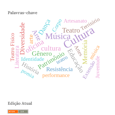
Palavras-chave
Território
Dança
Corpo
Artesanato
Diversidade
Cultura
Teatro
Arte
Música
Teatro Físico
arte
oficina
Memória
música
Artes
cultura
Literatura
Educação
Patrimônio
Gênero
teatro
Juventude
Identidade
Extensão
História
Resistência
poesia
performance
Edição Atual