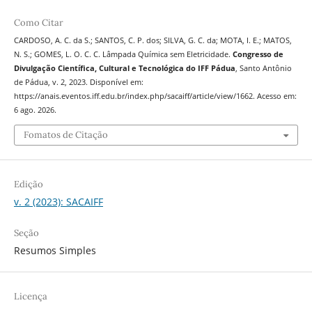
Como Citar
CARDOSO, A. C. da S.; SANTOS, C. P. dos; SILVA, G. C. da; MOTA, I. E.; MATOS,
N. S.; GOMES, L. O. C. C. Lâmpada Química sem Eletricidade.
Congresso de
Divulgação Científica, Cultural e Tecnológica do IFF Pádua
, Santo Antônio
de Pádua, v. 2, 2023. Disponível em:
https://anais.eventos.iff.edu.br/index.php/sacaiff/article/view/1662. Acesso em:
6 ago. 2026.
Fomatos de Citação
Edição
v. 2 (2023): SACAIFF
Seção
Resumos Simples
Licença