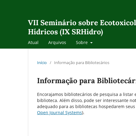
VII Seminário sobre Ecotoxicol
Hídricos (IX SRHidro)
Atual
Arquivos
Sobre
Início
/
Informação para Bibliotecários
Informação para Bibliotecár
Encorajamos bibliotecários de pesquisa a listar 
biblioteca. Além disso, pode ser interessante no
adequado para as bibliotecas hospedarem seus p
Open Journal Systems
).