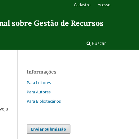
Cadastro
Acesso
onal sobre Gestão de Recursos
Buscar
Informações
Para Leitores
Para Autores
Para Bibliotecários
veja
Enviar Submissão