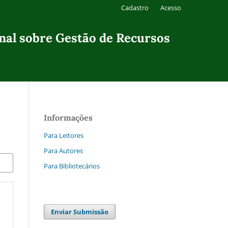
Cadastro
Acesso
onal sobre Gestão de Recursos
Informações
Para Leitores
Para Autores
Para Bibliotecários
Enviar Submissão