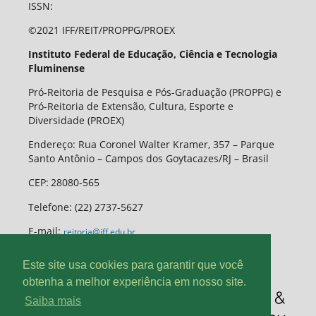
ISSN:
©2021 IFF/REIT/PROPPG/PROEX
Instituto Federal de Educação, Ciência e Tecnologia
Fluminense
Pró-Reitoria de Pesquisa e Pós-Graduação (PROPPG) e
Pró-Reitoria de Extensão, Cultura, Esporte e
Diversidade (PROEX)
Endereço: Rua Coronel Walter Kramer, 357 – Parque
Santo Antônio – Campos dos Goytacazes/RJ – Brasil
CEP
:
28080-565
Telefone:
(22) 2737-5627
E-mail:
reitoria@iff.edu.br
Este site usa cookies para garantir que você
obtenha a melhor experiência em nosso site.
Saiba mais