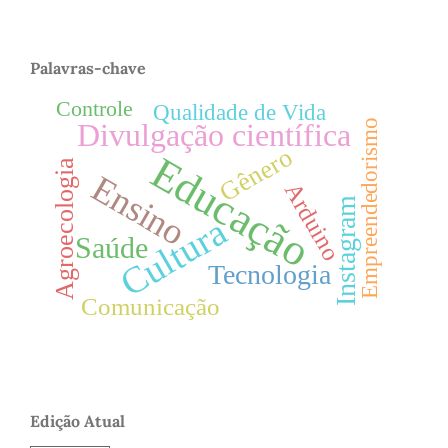
Palavras-chave
Controle
Qualidade de Vida
Empreendedorismo
Divulgação científica
Gênero
Educação
Agroecologia
Ensino
Arduino
Instagram
Cultura
Saúde
Tecnologia
Comunicação
Edição Atual