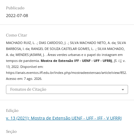
Publicado
2022-07-08
Como Citar
MACHADO RUIZ, L. .; DIAS CARDOSO, J. .; SILVA MACHADO NETO, A. da; SILVA
BARBOSA, I. da; RANGEL DE SOUZA CASTELAR GOMES, L. .; SILVA MACHADO,
A. da; MENDES JASMIM, J. . Áreas verdes urbanas e o papel do instagram em
tempos de pandemia.
Mostra de Extensão IFF - UENF - UFF - UFRRJ
,
[S. l.]
, v.
13, 2022. Disponível em:
https://anais.eventos.iff.edu.br/index.php/mostradeextensao/article/view/852.
Acesso em: 7 ago. 2026.
Fomatos de Citação
Edição
v. 13 (2021): Mostra de Extensão UENF - UFF - IFF - V UFRRJ
Seção