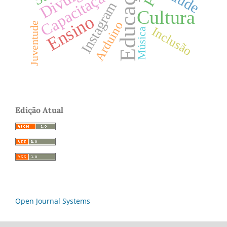
Educação
Capacitação
Instagram
Cultura
Ensino
Arduino
Juventude
Inclusão
Música
Edição Atual
Open Journal Systems