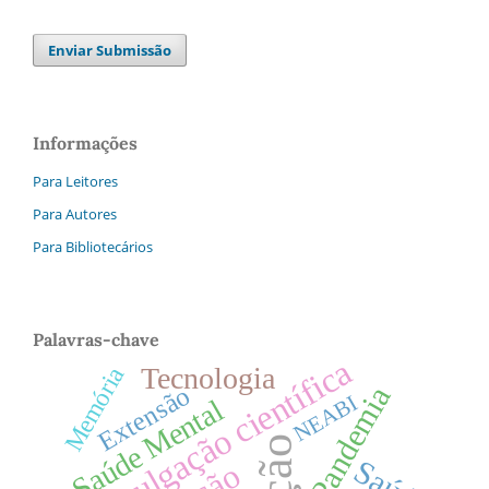
Enviar Submissão
Informações
Para Leitores
Para Autores
Para Bibliotecários
Palavras-chave
Divulgação científica
Tecnologia
Memória
Extensão
Pandemia
NEABI
Saúde Mental
Saúde