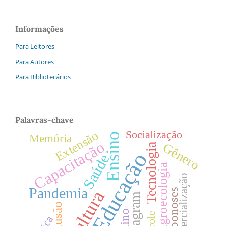
Informações
Para Leitores
Para Autores
Para Bibliotecários
Palavras-chave
Socialização
Extensão
Ensino
Memória
Capacitação
Gênero
Tecnologia
Educação
Saúde
Agroecologia
Comercialização
Pandemia
Zoonoses
Cultura
Instagram
Inclusão