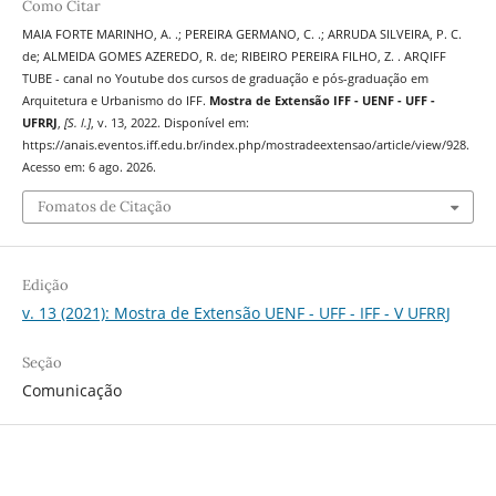
Como Citar
MAIA FORTE MARINHO, A. .; PEREIRA GERMANO, C. .; ARRUDA SILVEIRA, P. C.
de; ALMEIDA GOMES AZEREDO, R. de; RIBEIRO PEREIRA FILHO, Z. . ARQIFF
TUBE - canal no Youtube dos cursos de graduação e pós-graduação em
Arquitetura e Urbanismo do IFF.
Mostra de Extensão IFF - UENF - UFF -
UFRRJ
,
[S. l.]
, v. 13, 2022. Disponível em:
https://anais.eventos.iff.edu.br/index.php/mostradeextensao/article/view/928.
Acesso em: 6 ago. 2026.
Fomatos de Citação
Edição
v. 13 (2021): Mostra de Extensão UENF - UFF - IFF - V UFRRJ
Seção
Comunicação