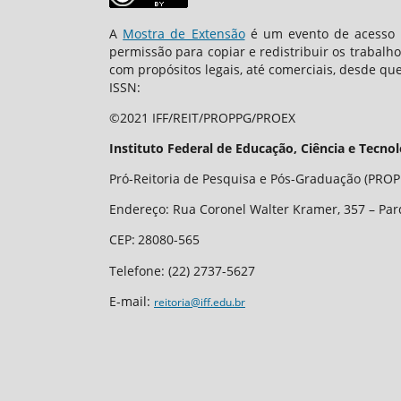
A
Mostra de Extensão
é um evento de acesso a
permissão para copiar e redistribuir os trabalh
com propósitos legais, até comerciais, desde que
ISSN:
©2021 IFF/REIT/PROPPG/PROEX
Instituto Federal de Educação, Ciência e Tecno
Pró-Reitoria de Pesquisa e Pós-Graduação (PROPP
Endereço: Rua Coronel Walter Kramer, 357 – Par
CEP
:
28080-565
Telefone:
(22) 2737-5627
E-mail:
reitoria@iff.edu.br