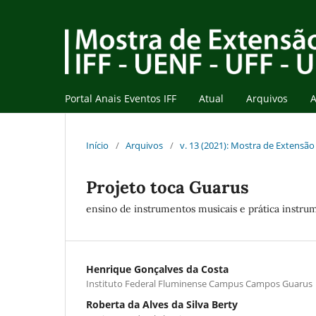
Portal Anais Eventos IFF
Atual
Arquivos
A
Início
/
Arquivos
/
v. 13 (2021): Mostra de Extensão 
Projeto toca Guarus
ensino de instrumentos musicais e prática instrum
Henrique Gonçalves da Costa
Instituto Federal Fluminense Campus Campos Guarus
Roberta da Alves da Silva Berty