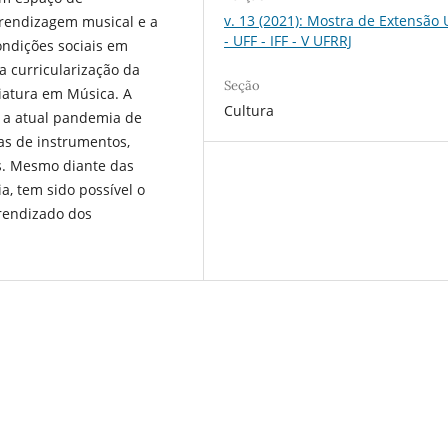
v. 13 (2021): Mostra de Extensão
prendizagem musical e a
- UFF - IFF - V UFRRJ
ondições sociais em
a curricularização da
Seção
iatura em Música. A
Cultura
e a atual pandemia de
as de instrumentos,
os. Mesmo diante das
a, tem sido possível o
prendizado dos