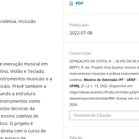
PDF
coletiva, Inclusão
Publicado
2022-07-08
Como Citar
GONÇALVES DA COSTA, H. .; ALVES DA SIL
o e execução musical em
BERTY, R. da. Projeto toca Guarus: ensino 
ino, Violão e Teclado,
instrumentos musicais e prática instrument
nstrumentos musicais e a
coletiva.
Mostra de Extensão IFF - UENF - 
icais. Prevê também a
UFRRJ
,
[S. l.]
, v. 13, 2022. Disponível em:
https://anais.eventos.iff.edu.br/index.php
tando a estrutura
deextensao/article/view/894. Acesso em: 6 
 instrumentos como
2026.
ectos técnicos da
Fomatos de Citação
ensino coletivo de
ico. O projeto é
 direta com o curso de
Edição
um espaço de