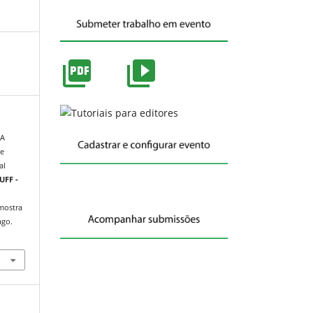
VA
de
al
UFF -
/mostra
ago.