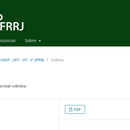
núncios
Sobre
UENF - UFF - IFF - V UFRRJ
/
Cultura
ental coletiva
PDF