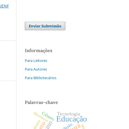
 UENF
Enviar Submissão
Informações
Para Leitores
Para Autores
Para Bibliotecários
Palavras-chave
Gênero
Tecnologia
Memória
Educação
Arduino
Inclusão