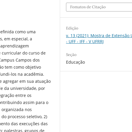
Fomatos de Citação
Edição
definida como uma
v. 13 (2021): Mostra de Extensão
, em especial, a
- UFF - IFF - V UFRRJ
e aprendizagem
 curricular do curso de
Seção
e Campus Campos dos
Educação
são tem como objetivo
fundi-los na acadêmia.
 e agregar em sua atuação
e da universidade, por
tegração entre os
ontribuindo assim para o
é organizada nos
do processo seletivo, 2)
amento das execuções das
o: palestras, grupos de