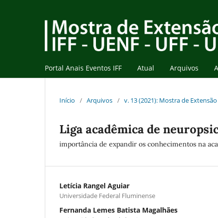
Portal Anais Eventos IFF
Atual
Arquivos
A
Início
/
Arquivos
/
v. 13 (2021): Mostra de Extensão 
Liga acadêmica de neuropsic
importância de expandir os conhecimentos na aca
Letícia Rangel Aguiar
Universidade Federal Fluminense
Fernanda Lemes Batista Magalhães