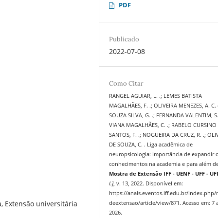
PDF
Publicado
2022-07-08
Como Citar
RANGEL AGUIAR, L. .; LEMES BATISTA
MAGALHÃES, F. .; OLIVEIRA MENEZES, A. C. 
SOUZA SILVA, G. .; FERNANDA VALENTIM, S. 
VIANA MAGALHÃES, C. .; RABELO CURSINO
SANTOS, F. .; NOGUEIRA DA CRUZ, R. .; OLI
DE SOUZA, C. . Liga acadêmica de
neuropsicologia: importância de expandir 
conhecimentos na academia e para além de
Mostra de Extensão IFF - UENF - UFF - UF
l.]
, v. 13, 2022. Disponível em:
https://anais.eventos.iff.edu.br/index.php
, Extensão universitária
deextensao/article/view/871. Acesso em: 7 
2026.