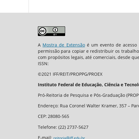
A
Mostra de Extensão
é um evento de acesso a
permissão para copiar e redistribuir os trabalh
com propósitos legais, até comerciais, desde que
ISSN:
©2021 IFF/REIT/PROPPG/PROEX
Instituto Federal de Educação, Ciência e Tecno
Pró-Reitoria de Pesquisa e Pós-Graduação (PROPP
Endereço: Rua Coronel Walter Kramer, 357 – Par
CEP
:
28080-565
Telefone:
(22) 2737-5627
E-mail:
reitoria@iff.edu.br