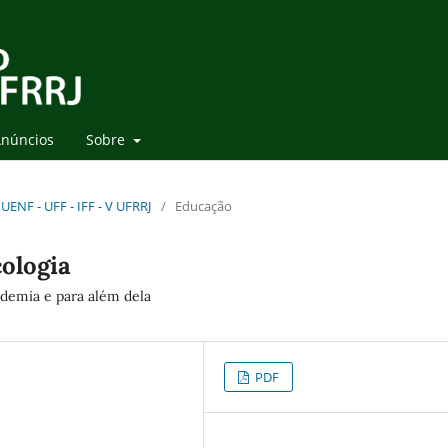
núncios
Sobre
UENF - UFF - IFF - V UFRRJ
/
Educação
ologia
demia e para além dela
PDF