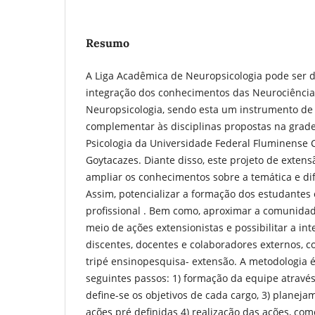
Resumo
A Liga Acadêmica de Neuropsicologia pode ser 
integração dos conhecimentos das Neurociências
Neuropsicologia, sendo esta um instrumento d
complementar às disciplinas propostas na grade
Psicologia da Universidade Federal Fluminens
Goytacazes. Diante disso, este projeto de exten
ampliar os conhecimentos sobre a temática e di
Assim, potencializar a formação dos estudantes
profissional . Bem como, aproximar a comunidad
meio de ações extensionistas e possibilitar a in
discentes, docentes e colaboradores externos, c
tripé ensinopesquisa- extensão. A metodologia 
seguintes passos: 1) formação da equipe através 
define-se os objetivos de cada cargo, 3) planej
ações pré definidas 4) realização das ações, com