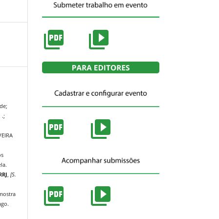
de;
.;
VEIRA
os
la.
RRJ
,
[S.
/mostra
ago.