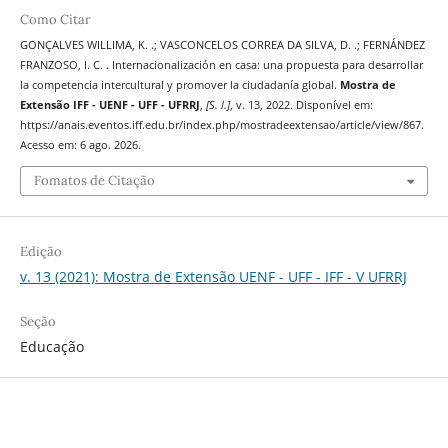
Como Citar
GONÇALVES WILLIMA, K. .; VASCONCELOS CORREA DA SILVA, D. .; FERNÁNDEZ
FRANZOSO, I. C. . Internacionalización en casa: una propuesta para desarrollar
la competencia intercultural y promover la ciudadanía global.
Mostra de
Extensão IFF - UENF - UFF - UFRRJ
,
[S. l.]
, v. 13, 2022. Disponível em:
https://anais.eventos.iff.edu.br/index.php/mostradeextensao/article/view/867.
Acesso em: 6 ago. 2026.
Fomatos de Citação
Edição
v. 13 (2021): Mostra de Extensão UENF - UFF - IFF - V UFRRJ
Seção
Educação