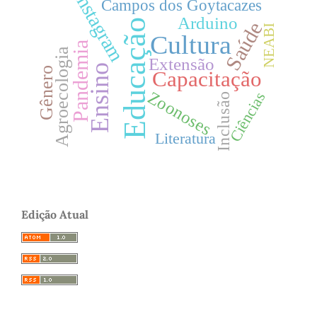
Instagram
Campos dos Goytacazes
Arduino
Educação
Saúde
NEABI
Cultura
Pandemia
Agroecologia
Extensão
Ensino
Gênero
Capacitação
Zoonoses
Ciências
Inclusão
Literatura
Edição Atual