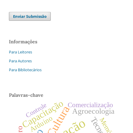
Enviar Submissão
Informações
Para Leitores
Para Autores
Para Bibliotecários
Palavras-chave
Capacitação
Comercialização
Controle
Cultura
Agroecologia
Arduino
Memória