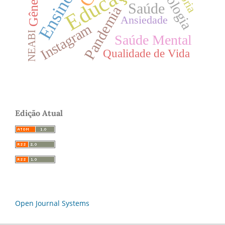
Tecnologia
Educação
Gênero
Ensino
Saúde
Pandemia
Ansiedade
Instagram
NEABI
Saúde Mental
Qualidade de Vida
Edição Atual
Open Journal Systems