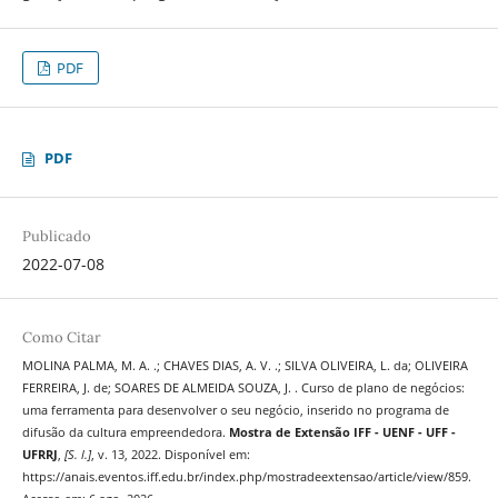
PDF
PDF
Publicado
2022-07-08
Como Citar
MOLINA PALMA, M. A. .; CHAVES DIAS, A. V. .; SILVA OLIVEIRA, L. da; OLIVEIRA
FERREIRA, J. de; SOARES DE ALMEIDA SOUZA, J. . Curso de plano de negócios:
uma ferramenta para desenvolver o seu negócio, inserido no programa de
difusão da cultura empreendedora.
Mostra de Extensão IFF - UENF - UFF -
UFRRJ
,
[S. l.]
, v. 13, 2022. Disponível em:
https://anais.eventos.iff.edu.br/index.php/mostradeextensao/article/view/859.