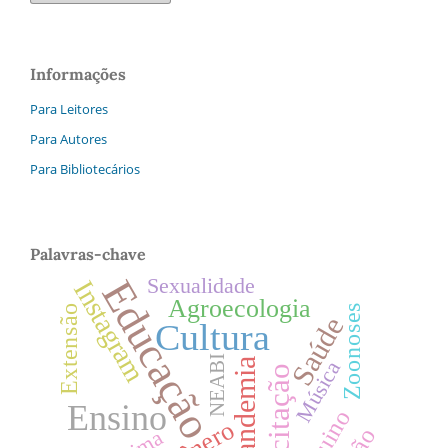
Informações
Para Leitores
Para Autores
Para Bibliotecários
Palavras-chave
Educação
Sexualidade
Instagram
Agroecologia
Extensão
Zoonoses
Saúde
Cultura
NEABI
Pandemia
Música
Capacitação
Ensino
Arduino
Gênero