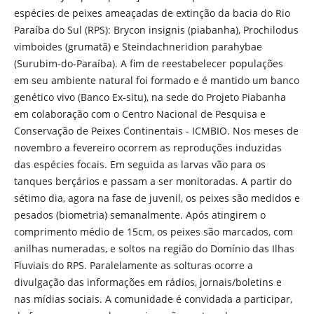
espécies de peixes ameaçadas de extinção da bacia do Rio
Paraíba do Sul (RPS): Brycon insignis (piabanha), Prochilodus
vimboides (grumatã) e Steindachneridion parahybae
(Surubim-do-Paraíba). A fim de reestabelecer populações
em seu ambiente natural foi formado e é mantido um banco
genético vivo (Banco Ex-situ), na sede do Projeto Piabanha
em colaboração com o Centro Nacional de Pesquisa e
Conservação de Peixes Continentais - ICMBIO. Nos meses de
novembro a fevereiro ocorrem as reproduções induzidas
das espécies focais. Em seguida as larvas vão para os
tanques berçários e passam a ser monitoradas. A partir do
sétimo dia, agora na fase de juvenil, os peixes são medidos e
pesados (biometria) semanalmente. Após atingirem o
comprimento médio de 15cm, os peixes são marcados, com
anilhas numeradas, e soltos na região do Domínio das Ilhas
Fluviais do RPS. Paralelamente as solturas ocorre a
divulgação das informações em rádios, jornais/boletins e
nas mídias sociais. A comunidade é convidada a participar,