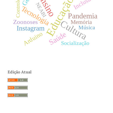
Ensino
Inclusão
Educação
Controle
NEABI
Tecnologia
Pandemia
Cultura
Zoonoses
Memória
Música
Instagram
Saúde
Arduino
Socialização
Edição Atual