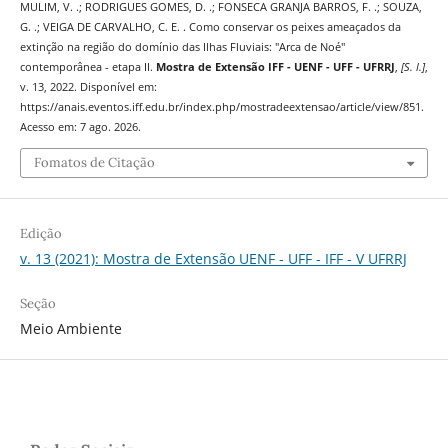
MULIM, V. .; RODRIGUES GOMES, D. .; FONSECA GRANJA BARROS, F. .; SOUZA,
G. .; VEIGA DE CARVALHO, C. E. . Como conservar os peixes ameaçados da
extinção na região do domínio das Ilhas Fluviais: "Arca de Noé"
contemporânea - etapa II.
Mostra de Extensão IFF - UENF - UFF - UFRRJ
,
[S. l.]
,
v. 13, 2022. Disponível em:
https://anais.eventos.iff.edu.br/index.php/mostradeextensao/article/view/851.
Acesso em: 7 ago. 2026.
Fomatos de Citação
Edição
v. 13 (2021): Mostra de Extensão UENF - UFF - IFF - V UFRRJ
Seção
Meio Ambiente