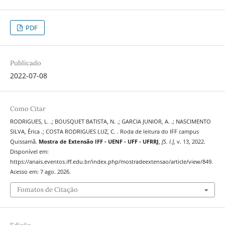
PDF
Publicado
2022-07-08
Como Citar
RODRIGUES, L. .; BOUSQUET BATISTA, N. .; GARCIA JUNIOR, A. .; NASCIMENTO
SILVA, Érica .; COSTA RODRIGUES LUZ, C. . Roda de leitura do IFF campus
Quissamã.
Mostra de Extensão IFF - UENF - UFF - UFRRJ
,
[S. l.]
, v. 13, 2022.
Disponível em:
https://anais.eventos.iff.edu.br/index.php/mostradeextensao/article/view/849.
Acesso em: 7 ago. 2026.
Fomatos de Citação