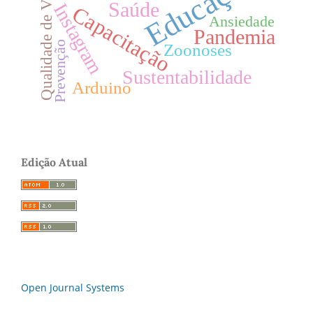
Educação
Qualidade de Vida
Saúde
Instagram
Capacitação
Ansiedade
Pandemia
Prevenção
Zoonoses
Sustentabilidade
Arduino
Edição Atual
Open Journal Systems