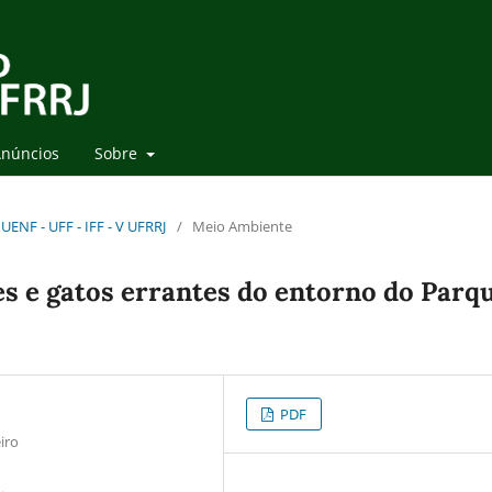
núncios
Sobre
UENF - UFF - IFF - V UFRRJ
/
Meio Ambiente
es e gatos errantes do entorno do Parq
PDF
iro