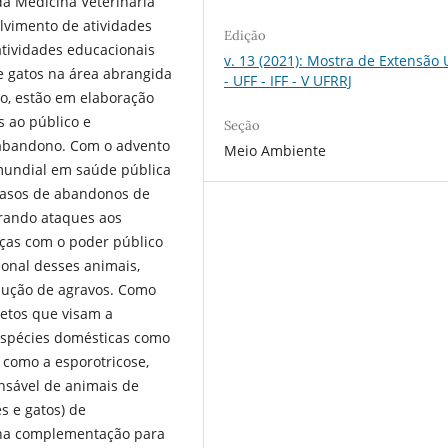
a Medicina Veterinária
olvimento de atividades
Edição
tividades educacionais
v. 13 (2021): Mostra de Extensão
e gatos na área abrangida
- UFF - IFF - V UFRRJ
to, estão em elaboração
s ao público e
Seção
 abandono. Com o advento
Meio Ambiente
 mundial em saúde pública
casos de abandonos de
erando ataques aos
rças com o poder público
onal desses animais,
dução de agravos. Como
jetos que visam a
espécies domésticas como
 como a esporotricose,
nsável de animais de
s e gatos) de
r na complementação para