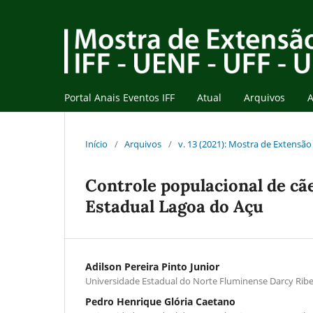
Portal Anais Eventos IFF
Atual
Arquivos
A
Início
/
Arquivos
/
v. 13 (2021): Mostra de Extensão 
Controle populacional de cã
Estadual Lagoa do Açu
Adilson Pereira Pinto Junior
Universidade Estadual do Norte Fluminense Darcy Ribe
Pedro Henrique Glória Caetano