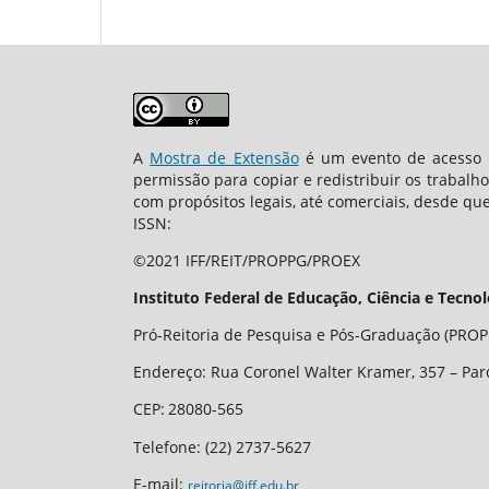
A
Mostra de Extensão
é um evento de acesso a
permissão para copiar e redistribuir os trabalh
com propósitos legais, até comerciais, desde que
ISSN:
©2021 IFF/REIT/PROPPG/PROEX
Instituto Federal de Educação, Ciência e Tecno
Pró-Reitoria de Pesquisa e Pós-Graduação (PROPP
Endereço: Rua Coronel Walter Kramer, 357 – Par
CEP
:
28080-565
Telefone:
(22) 2737-5627
E-mail:
reitoria@iff.edu.br