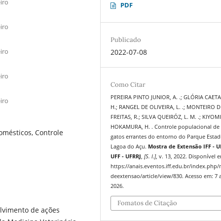
iro
PDF
iro
Publicado
iro
2022-07-08
iro
Como Citar
PEREIRA PINTO JUNIOR, A. .; GLÓRIA CAETA
iro
H.; RANGEL DE OLIVEIRA, L. .; MONTEIRO D
FREITAS, R.; SILVA QUEIRÓZ, L. M. .; KIYOM
HOKAMURA, H. . Controle populacional de 
omésticos, Controle
gatos errantes do entorno do Parque Estad
Lagoa do Açu.
Mostra de Extensão IFF - U
UFF - UFRRJ
,
[S. l.]
, v. 13, 2022. Disponível 
https://anais.eventos.iff.edu.br/index.php
deextensao/article/view/830. Acesso em: 7 
2026.
Fomatos de Citação
olvimento de ações