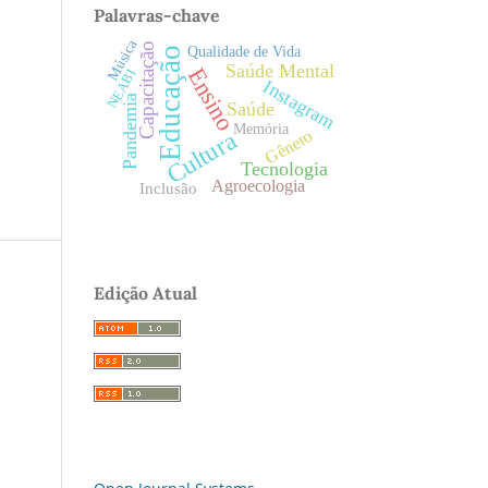
Palavras-chave
Música
Capacitação
Qualidade de Vida
Educação
Saúde Mental
Ensino
NEABI
Instagram
Pandemia
Saúde
Memória
Gênero
Cultura
Tecnologia
Agroecologia
Inclusão
Edição Atual