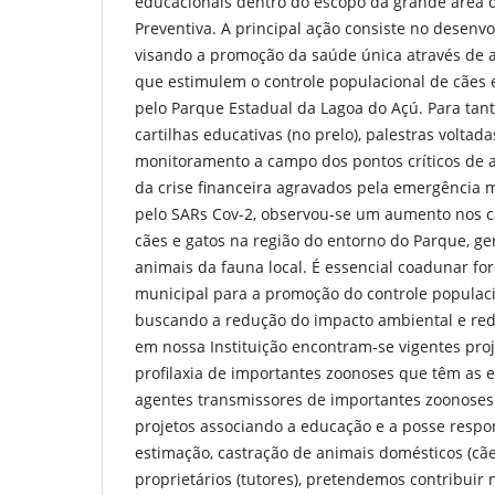
educacionais dentro do escopo da grande área d
Preventiva. A principal ação consiste no desenv
visando a promoção da saúde única através de a
que estimulem o controle populacional de cães 
pelo Parque Estadual da Lagoa do Açú. Para tan
cartilhas educativas (no prelo), palestras voltada
monitoramento a campo dos pontos críticos de
da crise financeira agravados pela emergência
pelo SARs Cov-2, observou-se um aumento nos 
cães e gatos na região do entorno do Parque, g
animais da fauna local. É essencial coadunar fo
municipal para a promoção do controle populaci
buscando a redução do impacto ambiental e re
em nossa Instituição encontram-se vigentes pro
profilaxia de importantes zoonoses que têm as 
agentes transmissores de importantes zoonoses
projetos associando a educação e a posse respo
estimação, castração de animais domésticos (cãe
proprietários (tutores), pretendemos contribui