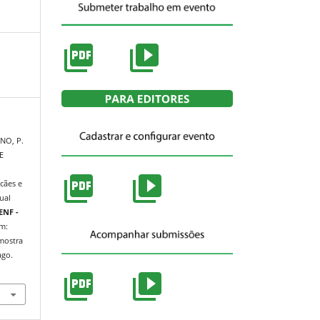
NO, P.
E
I
cães e
ual
ENF -
em:
/mostra
ago.