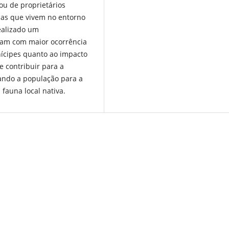
ou de proprietários
das que vivem no entorno
ealizado um
ram com maior ocorrência
nícipes quanto ao impacto
 contribuir para a
ando a população para a
fauna local nativa.